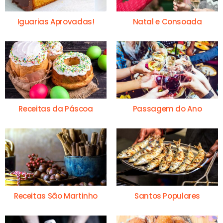
Iguarias Aprovadas!
Natal e Consoada
Receitas da Páscoa
Passagem do Ano
Receitas São Martinho
Santos Populares