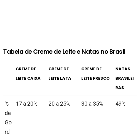
Tabela de Creme de Leite e Natas no Brasil
CREME DE
CREME DE
CREME DE
NATAS
LEITE CAIXA
LEITE LATA
LEITE FRESCO
BRASILEI
RAS
%
17 a 20%
20 a 25%
30 a 35%
49%
de
Go
rd