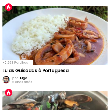
293
Partilhas
Lulas Guisadas à Portuguesa
por
Hugo
6 anos atrás