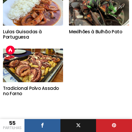
Lulas Guisadas à
Mexilhões à Bulhão Pato
Portuguesa
Tradicional Polvo Assado
no Forno
55
PARTILHAS