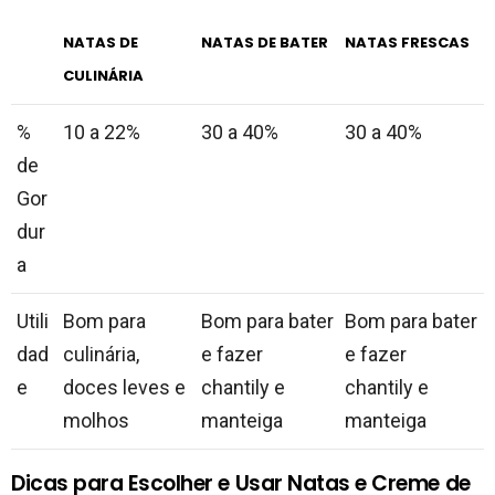
NATAS DE
NATAS DE BATER
NATAS FRESCAS
CULINÁRIA
%
10 a 22%
30 a 40%
30 a 40%
de
Gor
dur
a
Utili
Bom para
Bom para bater
Bom para bater
dad
culinária,
e fazer
e fazer
e
doces leves e
chantily e
chantily e
molhos
manteiga
manteiga
Dicas para Escolher e Usar Natas e Creme de