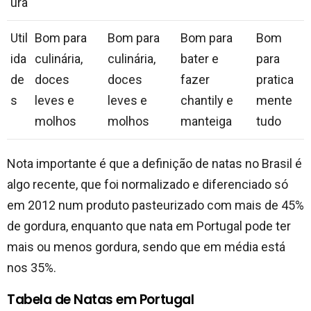
ura
Util
Bom para
Bom para
Bom para
Bom
ida
culinária,
culinária,
bater e
para
de
doces
doces
fazer
pratica
s
leves e
leves e
chantily e
mente
molhos
molhos
manteiga
tudo
Nota importante é que a definição de natas no Brasil é
algo recente, que foi normalizado e diferenciado só
em 2012 num produto pasteurizado com mais de 45%
de gordura, enquanto que nata em Portugal pode ter
mais ou menos gordura, sendo que em média está
nos 35%.
Tabela de Natas em Portugal