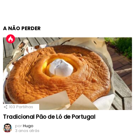
A NÃO PERDER
103
Partilhas
Tradicional Pão de Ló de Portugal
por
Hugo
3 anos atrás