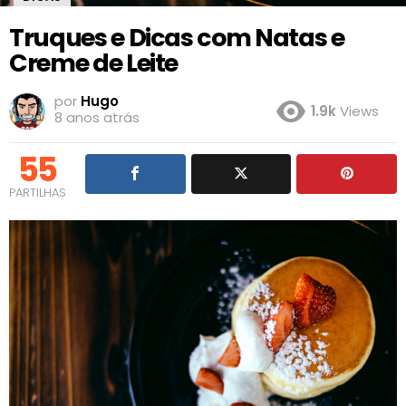
Truques e Dicas com Natas e
Creme de Leite
por
Hugo
1.9k
Views
8 anos atrás
55
PARTILHAS