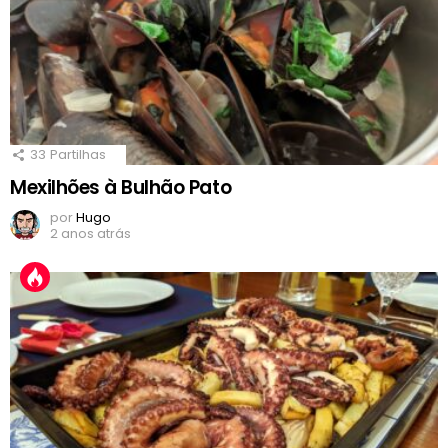
33
Partilhas
Mexilhões à Bulhão Pato
por
Hugo
2 anos atrás