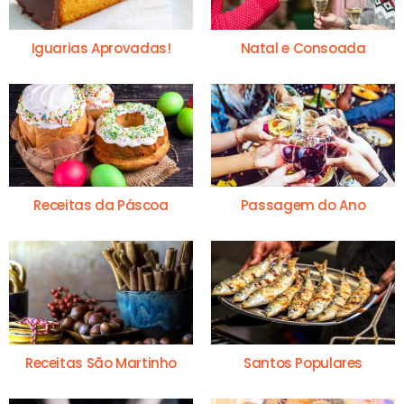
Iguarias Aprovadas!
Natal e Consoada
Receitas da Páscoa
Passagem do Ano
Receitas São Martinho
Santos Populares