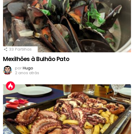
33
Partilhas
Mexilhões à Bulhão Pato
por
Hugo
2 anos atrás