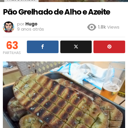
Pão Grelhado de Alho e Azeite
por
Hugo
1.8k
Views
9 anos atrás
63
PARTILHAS