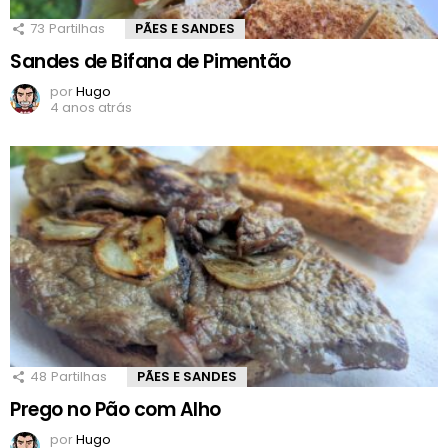
73
Partilhas
PÃES E SANDES
Sandes de Bifana de Pimentão
por
Hugo
4 anos atrás
48
Partilhas
PÃES E SANDES
Prego no Pão com Alho
por
Hugo