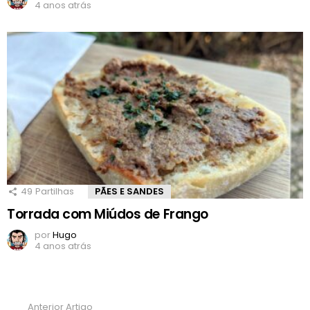
4 anos atrás
49
Partilhas
PÃES E SANDES
Torrada com Miúdos de Frango
por
Hugo
4 anos atrás
Anterior Artigo
Ver