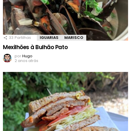
33
Partilhas
IGUARIAS
MARISCO
Mexilhões à Bulhão Pato
por
Hugo
2 anos atrás