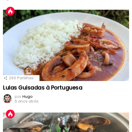
293
Partilhas
Lulas Guisadas à Portuguesa
por
Hugo
6 anos atrás