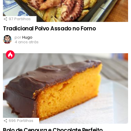
97
Partilhas
Tradicional Polvo Assado no Forno
por
Hugo
4 anos atrás
696
Partilhas
Bolo de Cenoura e Chocolate Perfeito