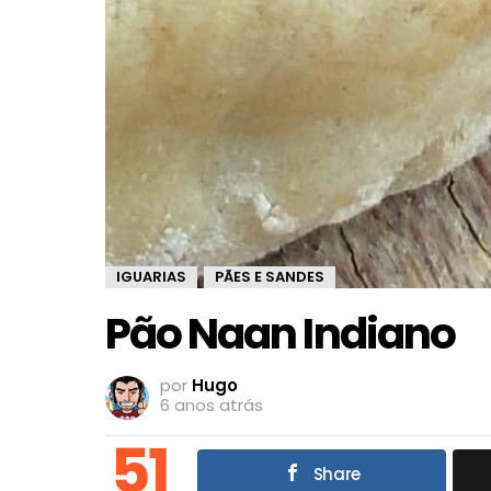
IGUARIAS
PÃES E SANDES
,
Pão Naan Indiano
por
Hugo
6 anos atrás
51
Share