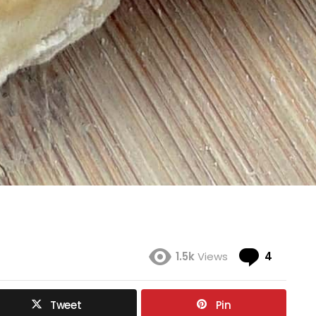
Coment
1.5k
Views
4
Tweet
Pin