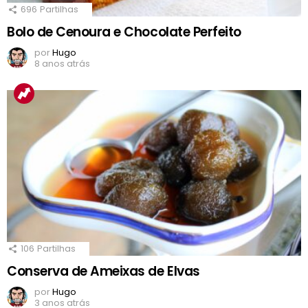
696
Partilhas
Bolo de Cenoura e Chocolate Perfeito
por
Hugo
8 anos atrás
106
Partilhas
Conserva de Ameixas de Elvas
por
Hugo
3 anos atrás