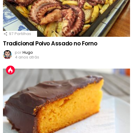
97
Partilhas
Tradicional Polvo Assado no Forno
por
Hugo
4 anos atrás