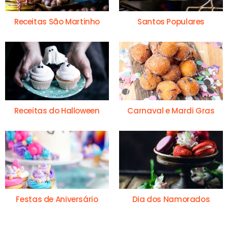
Receitas São Martinho
Santos Populares
Receitas do Halloween
Carnaval e Mardi Gras
Festas de Aniversário
Dia dos Namorados