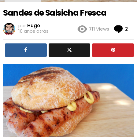
Sandes de Salsicha Fresca
por
Hugo
Co
711
Views
2
10 anos atrás