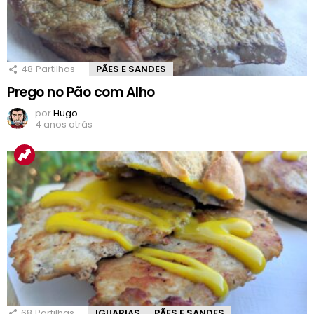
48
Partilhas
PÃES E SANDES
Prego no Pão com Alho
por
Hugo
4 anos atrás
68
Partilhas
IGUARIAS
PÃES E SANDES