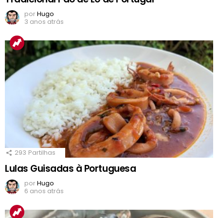
por
Hugo
3 anos atrás
293
Partilhas
Lulas Guisadas à Portuguesa
por
Hugo
6 anos atrás