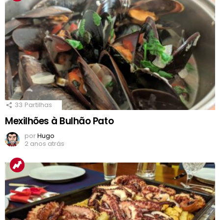
33
Partilhas
Mexilhões à Bulhão Pato
por
Hugo
2 anos atrás