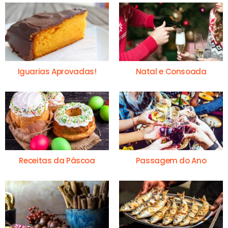
Iguarias Aprovadas!
Natal e Consoada
Receitas da Páscoa
Passagem do Ano