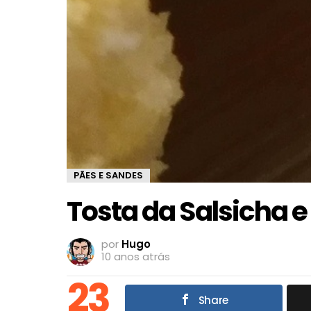
PÃES E SANDES
Tosta da Salsicha e
por
Hugo
10 anos atrás
23
Share