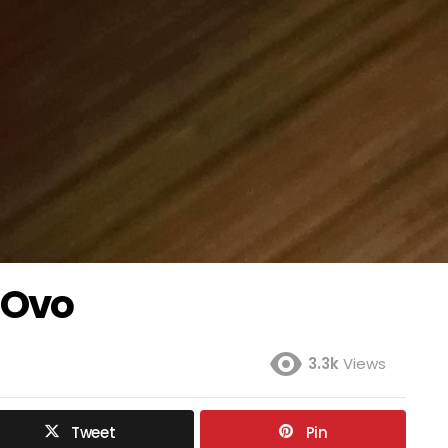
 Ovo
3.3k
Views
Tweet
Pin