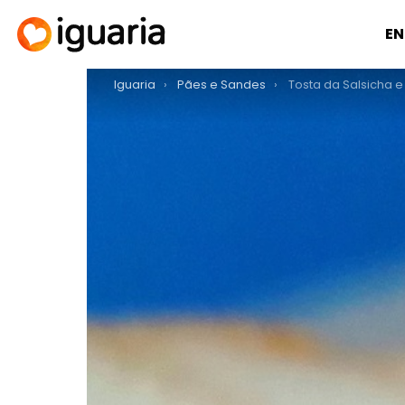
EN
You are here:
Iguaria
Pães e Sandes
Tosta da Salsicha 