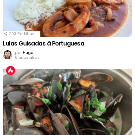
293
Partilhas
Lulas Guisadas à Portuguesa
por
Hugo
6 anos atrás