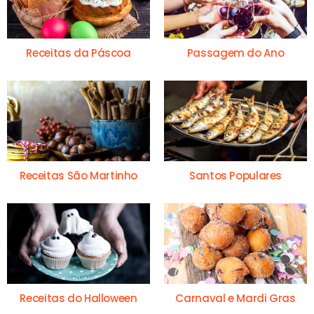
Receitas da Páscoa
Passagem do Ano
Receitas São Martinho
Santos Populares
Receitas do Halloween
Carnaval e Mardi Gras