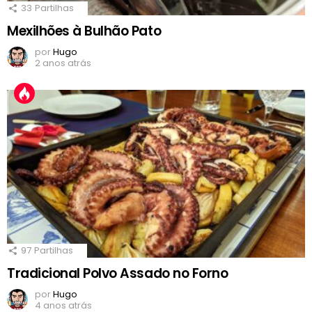
33
Partilhas
Mexilhões à Bulhão Pato
por
Hugo
2 anos atrás
97
Partilhas
Tradicional Polvo Assado no Forno
por
Hugo
4 anos atrás