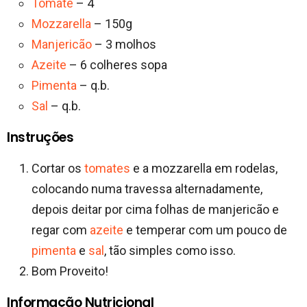
Tomate
– 4
Mozzarella
– 150g
Manjericão
– 3 molhos
Azeite
– 6 colheres sopa
Pimenta
– q.b.
Sal
– q.b.
Instruções
Cortar os
tomates
e a mozzarella em rodelas,
colocando numa travessa alternadamente,
depois deitar por cima folhas de manjericão e
regar com
azeite
e temperar com um pouco de
pimenta
e
sal
, tão simples como isso.
Bom Proveito!
Informação Nutricional