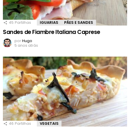
45
Partilhas
IGUARIAS
PÃES E SANDES
Sandes de Fiambre Italiana Caprese
por
Hugo
5 anos atrás
46
Partilhas
VEGETAIS