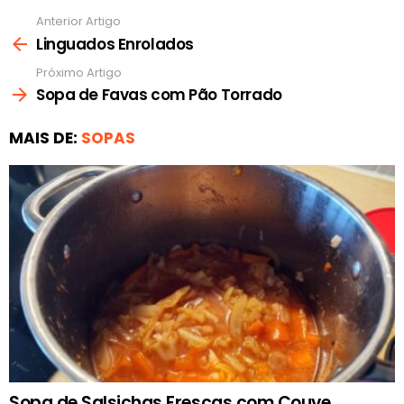
Anterior Artigo
Ver
mais
Linguados Enrolados
Próximo Artigo
Sopa de Favas com Pão Torrado
MAIS DE:
SOPAS
Sopa de Salsichas Frescas com Couve