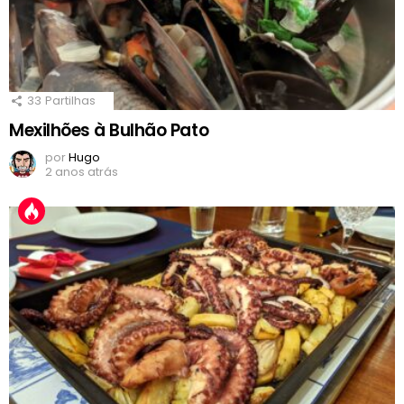
33
Partilhas
Mexilhões à Bulhão Pato
por
Hugo
2 anos atrás