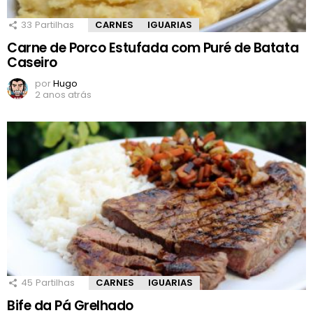
33
Partilhas
CARNES
IGUARIAS
Carne de Porco Estufada com Puré de Batata
Caseiro
por
Hugo
2 anos atrás
45
Partilhas
CARNES
IGUARIAS
Bife da Pá Grelhado