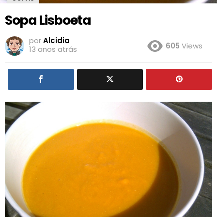
Sopa Lisboeta
por
Alcidia
605
Views
13 anos atrás