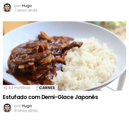
por
Hugo
7 anos atrás
63
Partilhas
CARNES
Estufado com Demi-Glace Japonês
por
Hugo
8 anos atrás