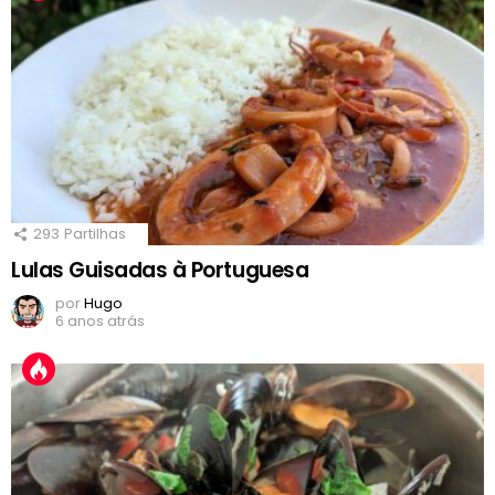
293
Partilhas
Lulas Guisadas à Portuguesa
por
Hugo
6 anos atrás