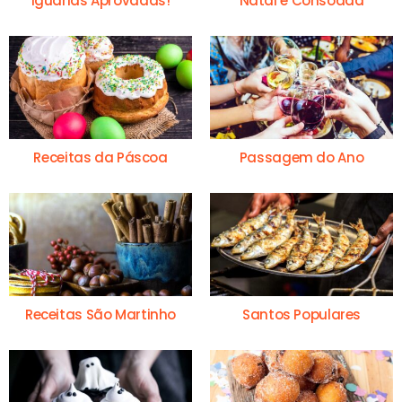
Iguarias Aprovadas!
Natal e Consoada
Receitas da Páscoa
Passagem do Ano
Receitas São Martinho
Santos Populares