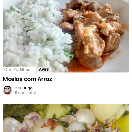
51
Partilhas
AVES
Moelas com Arroz
por
Hugo
11 anos atrás