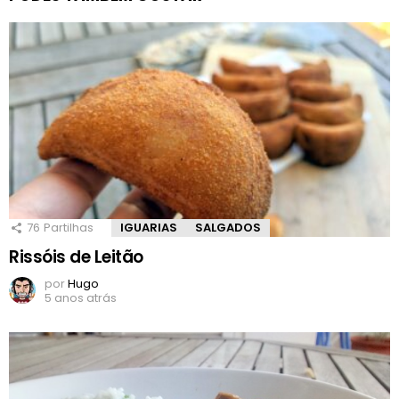
76
Partilhas
IGUARIAS
SALGADOS
Rissóis de Leitão
por
Hugo
5 anos atrás