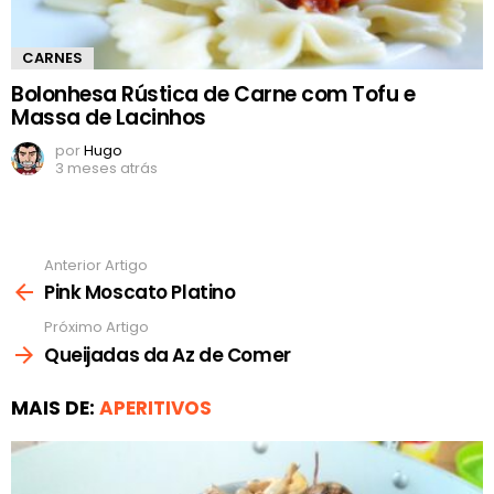
CARNES
Bolonhesa Rústica de Carne com Tofu e
Massa de Lacinhos
por
Hugo
3 meses atrás
Anterior Artigo
Ver
mais
Pink Moscato Platino
Próximo Artigo
Queijadas da Az de Comer
MAIS DE:
APERITIVOS