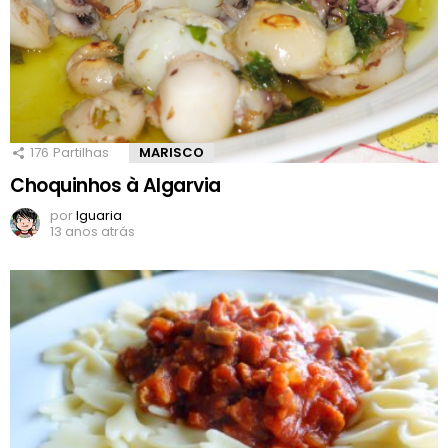
176
Partilhas
MARISCO
Choquinhos à Algarvia
por
Iguaria
13 anos atrás