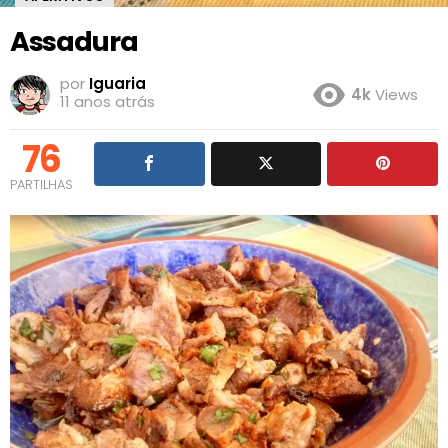
Assadura
por
Iguaria
4k
Views
11 anos atrás
76
PARTILHAS