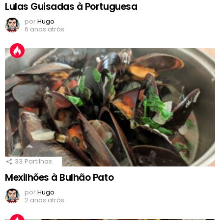
Lulas Guisadas à Portuguesa
por
Hugo
6 anos atrás
33
Partilhas
Mexilhões à Bulhão Pato
por
Hugo
2 anos atrás