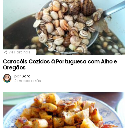
74
Partilhas
Caracóis Cozidos à Portuguesa com Alho e
Oregãos
por
Sara
2 meses atrás