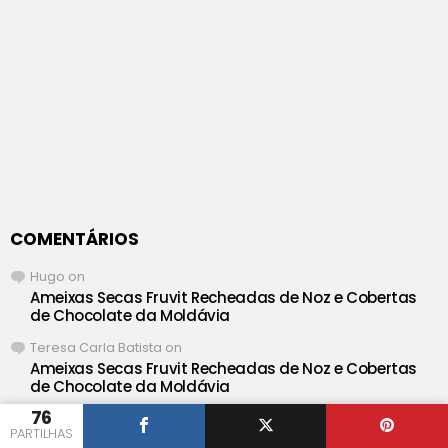
COMENTÁRIOS
Hugo
on
Ameixas Secas Fruvit Recheadas de Noz e Cobertas
de Chocolate da Moldávia
Teresa Carla Batista
on
Ameixas Secas Fruvit Recheadas de Noz e Cobertas
de Chocolate da Moldávia
76
Hugo
on
PARTILHAS
Salada Cremosa de Salmão e Delicias do Mar com