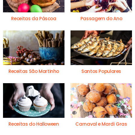
Receitas da Páscoa
Passagem do Ano
Receitas São Martinho
Santos Populares
Receitas do Halloween
Carnaval e Mardi Gras