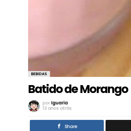
BEBIDAS
Batido de Morango
por
Iguaria
13 anos atrás
Share