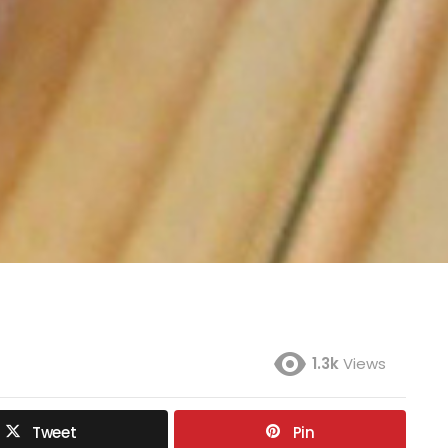
1.3k
Views
Tweet
Pin