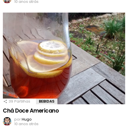
10 anos atrás
39
Partilhas
BEBIDAS
Chá Doce Americano
por
Hugo
10 anos atrás