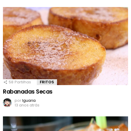
58
Partilhas
FRITOS
Rabanadas Secas
por
Iguaria
13 anos atrás