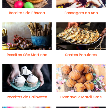
Receitas da Páscoa
Passagem do Ano
Receitas São Martinho
Santos Populares
Receitas do Halloween
Carnaval e Mardi Gras