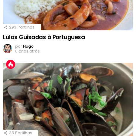
293
Partilhas
Lulas Guisadas à Portuguesa
por
Hugo
6 anos atrás
33
Partilhas