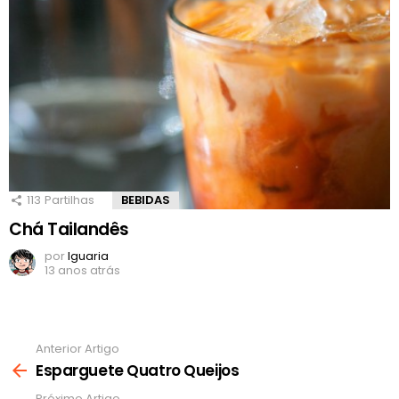
113
Partilhas
BEBIDAS
Chá Tailandês
por
Iguaria
13 anos atrás
Anterior Artigo
Ver
mais
Esparguete Quatro Queijos
Próximo Artigo