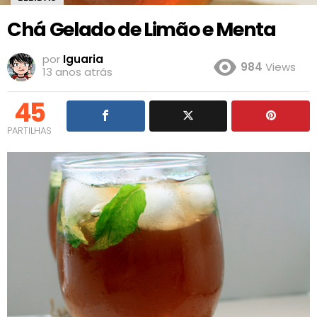
Chá Gelado de Limão e Menta
por
Iguaria
984
Views
13 anos atrás
45
PARTILHAS