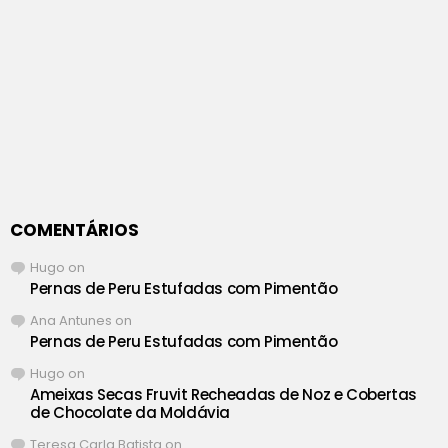
COMENTÁRIOS
Hugo
on
Pernas de Peru Estufadas com Pimentão
Ana Antunes
on
Pernas de Peru Estufadas com Pimentão
Hugo
on
Ameixas Secas Fruvit Recheadas de Noz e Cobertas
de Chocolate da Moldávia
Teresa Carla Batista
on