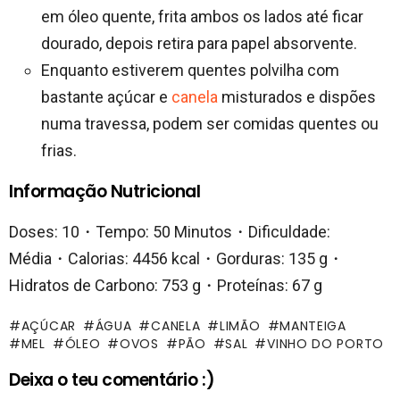
em óleo quente, frita ambos os lados até ficar
dourado, depois retira para papel absorvente.
Enquanto estiverem quentes polvilha com
bastante açúcar e
canela
misturados e dispões
numa travessa, podem ser comidas quentes ou
frias.
Informação Nutricional
Doses: 10・Tempo: 50 Minutos・Dificuldade:
Média・Calorias: 4456 kcal・Gorduras: 135 g・
Hidratos de Carbono: 753 g・Proteínas: 67 g
AÇÚCAR
ÁGUA
CANELA
LIMÃO
MANTEIGA
MEL
ÓLEO
OVOS
PÃO
SAL
VINHO DO PORTO
Deixa o teu comentário :)