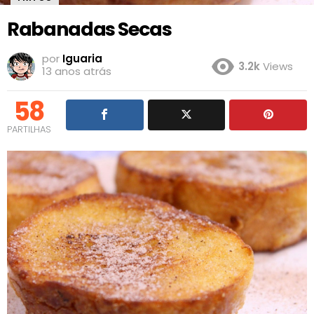
Rabanadas Secas
por
Iguaria
3.2k
Views
13 anos atrás
58
PARTILHAS