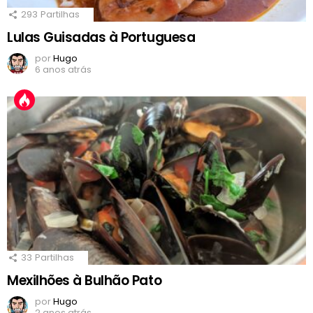
293
Partilhas
Lulas Guisadas à Portuguesa
por
Hugo
6 anos atrás
33
Partilhas
Mexilhões à Bulhão Pato
por
Hugo
2 anos atrás