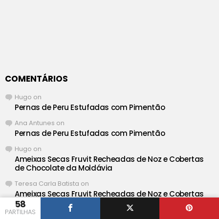
COMENTÁRIOS
Hugo
on
Pernas de Peru Estufadas com Pimentão
Ana Antunes
on
Pernas de Peru Estufadas com Pimentão
Hugo
on
Ameixas Secas Fruvit Recheadas de Noz e Cobertas
de Chocolate da Moldávia
Teresa Carla Batista
on
Ameixas Secas Fruvit Recheadas de Noz e Cobertas
de Chocolate da Moldávia
58
PARTILHAS
Hugo
on