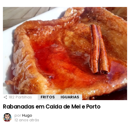
182
Partilhas
FRITOS
IGUARIAS
Rabanadas em Calda de Mel e Porto
por
Hugo
12 anos atrás