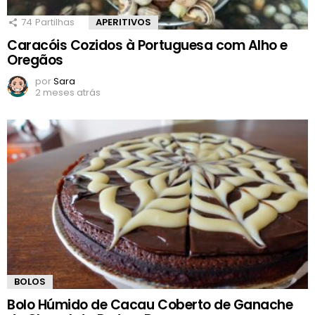
74
Partilhas
APERITIVOS
Caracóis Cozidos à Portuguesa com Alho e
Oregãos
por
Sara
2 meses atrás
BOLOS
Bolo Húmido de Cacau Coberto de Ganache