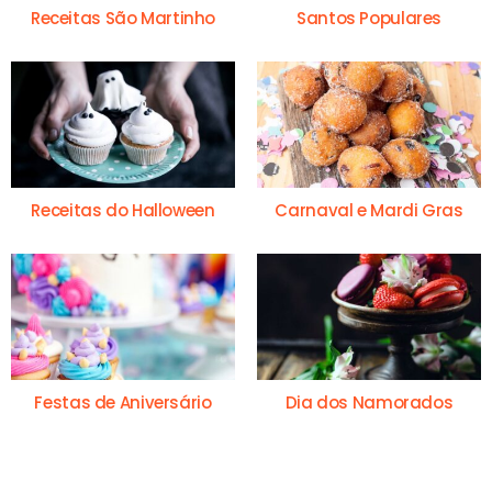
Receitas São Martinho
Santos Populares
Receitas do Halloween
Carnaval e Mardi Gras
Festas de Aniversário
Dia dos Namorados