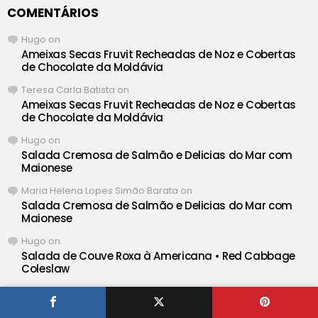
COMENTÁRIOS
Hugo
on
Ameixas Secas Fruvit Recheadas de Noz e Cobertas
de Chocolate da Moldávia
Teresa Carla Batista
on
Ameixas Secas Fruvit Recheadas de Noz e Cobertas
de Chocolate da Moldávia
Hugo
on
Salada Cremosa de Salmão e Delicias do Mar com
Maionese
Maria Helena Lopes Simão Barata
on
Salada Cremosa de Salmão e Delicias do Mar com
Maionese
Hugo
on
Salada de Couve Roxa à Americana • Red Cabbage
Coleslaw
Carminda Marçal
on
Salada de Couve Roxa à Americana • Red Cabbage