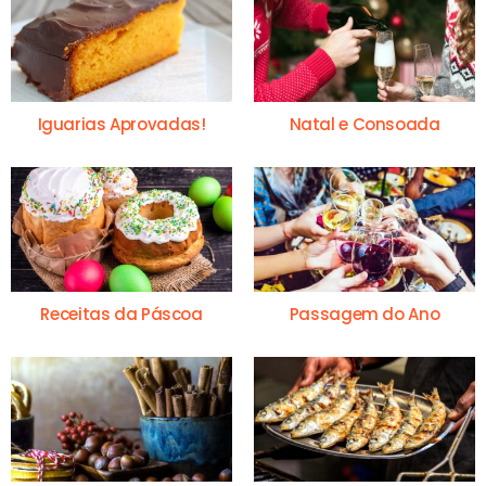
Iguarias Aprovadas!
Natal e Consoada
Receitas da Páscoa
Passagem do Ano