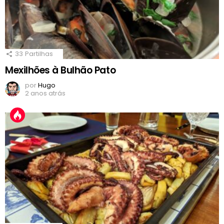
33
Partilhas
Mexilhões à Bulhão Pato
por
Hugo
2 anos atrás