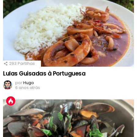
293
Partilhas
Lulas Guisadas à Portuguesa
por
Hugo
6 anos atrás