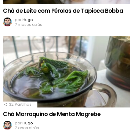
Chá de Leite com Pérolas de Tapioca Bobba
por
Hugo
7 meses atrás
32
Partilhas
Chá Marroquino de Menta Magrebe
por
Hugo
2 anos atrás