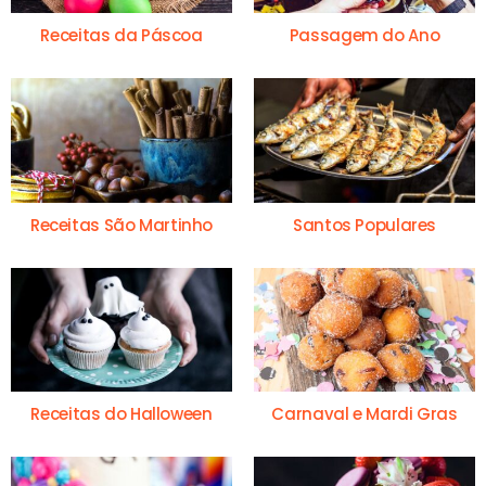
Receitas da Páscoa
Passagem do Ano
Receitas São Martinho
Santos Populares
Receitas do Halloween
Carnaval e Mardi Gras