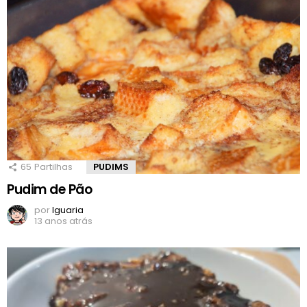
65
Partilhas
PUDIMS
Pudim de Pão
por
Iguaria
13 anos atrás