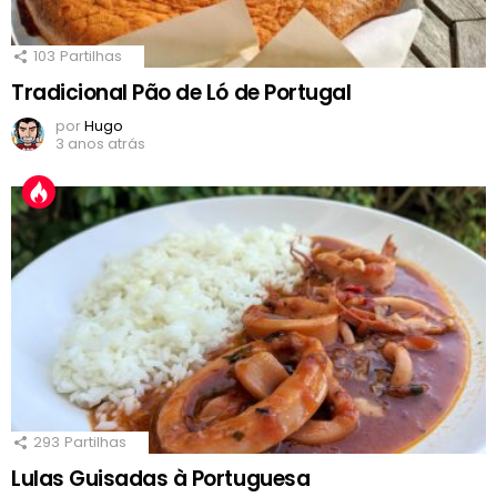
103
Partilhas
Tradicional Pão de Ló de Portugal
por
Hugo
3 anos atrás
293
Partilhas
Lulas Guisadas à Portuguesa