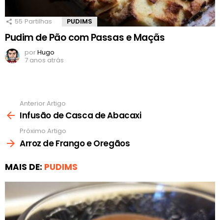
55
Partilhas
PUDIMS
Pudim de Pão com Passas e Maçãs
por
Hugo
7 anos atrás
Anterior Artigo
Ver
mais
Infusão de Casca de Abacaxi
Próximo Artigo
Arroz de Frango e Oregãos
MAIS DE:
PUDIMS