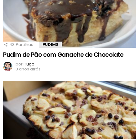
43
Partilhas
PUDIMS
Pudim de Pão com Ganache de Chocolate
por
Hugo
3 anos atrás