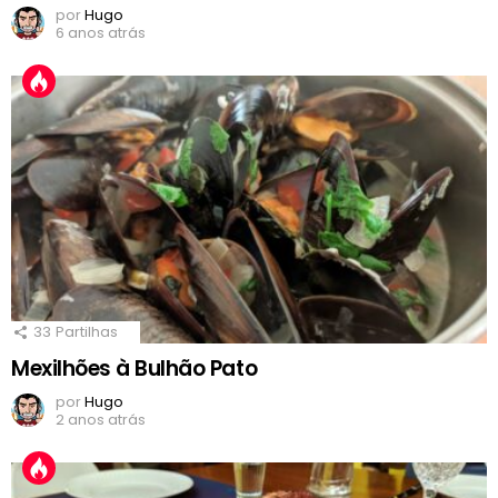
por
Hugo
6 anos atrás
33
Partilhas
Mexilhões à Bulhão Pato
por
Hugo
2 anos atrás