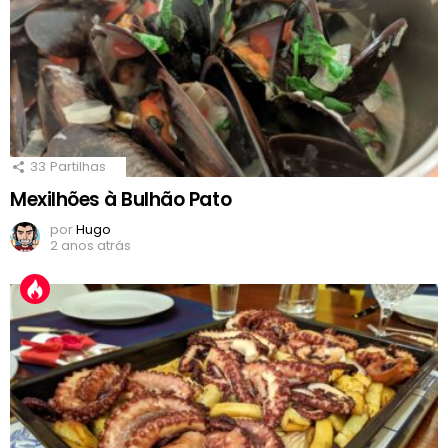
33
Partilhas
Mexilhões à Bulhão Pato
por
Hugo
2 anos atrás