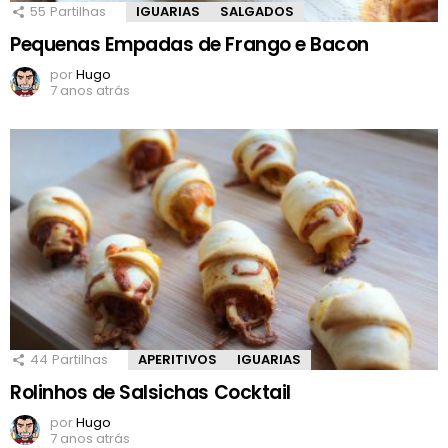
55
Partilhas
IGUARIAS
SALGADOS
Pequenas Empadas de Frango e Bacon
por
Hugo
7 anos atrás
44
Partilhas
APERITIVOS
IGUARIAS
Rolinhos de Salsichas Cocktail
por
Hugo
7 anos atrás