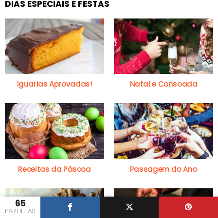
DIAS ESPECIAIS E FESTAS
Iguarias Aprovadas!
Natal e Consoada
Receitas da Páscoa
Passagem do Ano
65
PARTILHAS