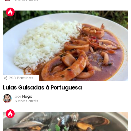
293
Partilhas
Lulas Guisadas à Portuguesa
por
Hugo
6 anos atrás