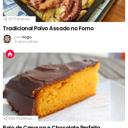
97
Partilhas
Tradicional Polvo Assado no Forno
por
Hugo
4 anos atrás
696
Partilhas
Bolo de Cenoura e Chocolate Perfeito