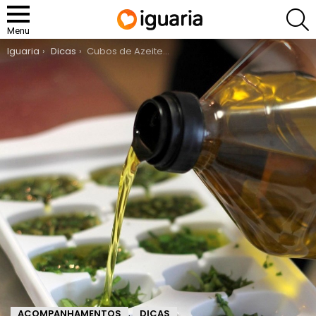
P
Menu
You are here:
Iguaria
Dicas
Cubos de Azeite com Ervas
ACOMPANHAMENTOS
DICAS
,