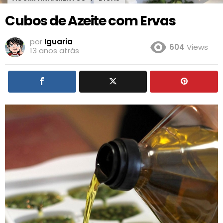
Cubos de Azeite com Ervas
por
Iguaria
604
Views
13 anos atrás