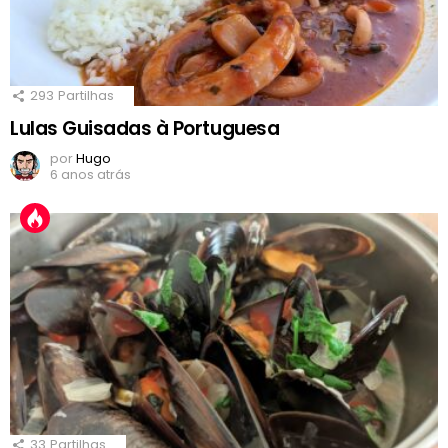
293
Partilhas
Lulas Guisadas à Portuguesa
por
Hugo
6 anos atrás
33
Partilhas