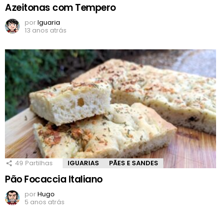
Azeitonas com Tempero
por
Iguaria
13 anos atrás
49
Partilhas
IGUARIAS
PÃES E SANDES
Pão Focaccia Italiano
por
Hugo
5 anos atrás