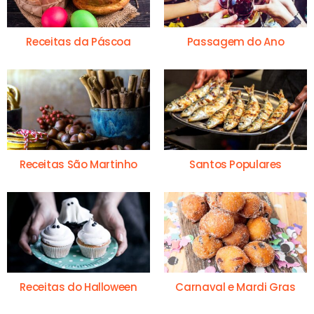
Receitas da Páscoa
Passagem do Ano
Receitas São Martinho
Santos Populares
Receitas do Halloween
Carnaval e Mardi Gras