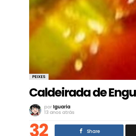
PEIXES
Caldeirada de Engu
por
Iguaria
13 anos atrás
32
Share