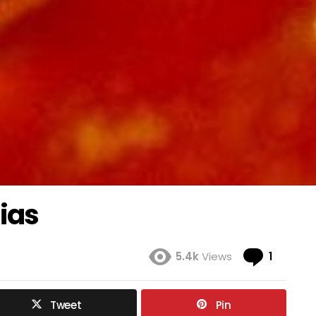
ias
Coment
5.4k
Views
1
Tweet
Pin