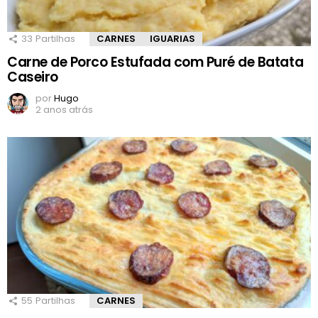
33
Partilhas
CARNES
IGUARIAS
Carne de Porco Estufada com Puré de Batata
Caseiro
por
Hugo
2 anos atrás
55
Partilhas
CARNES