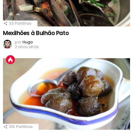
33
Partilhas
Mexilhões à Bulhão Pato
por
Hugo
2 anos atrás
106
Partilhas