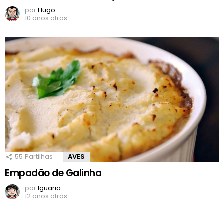
por
Hugo
10 anos atrás
55
Partilhas
AVES
Empadão de Galinha
por
Iguaria
12 anos atrás