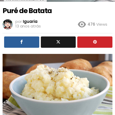
Puré de Batata
por
Iguaria
476
Views
13 anos atrás