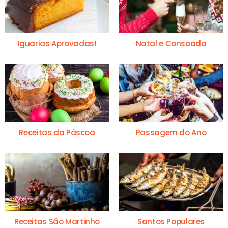
Iguarias Aprovadas!
Natal e Consoada
Receitas da Páscoa
Passagem do Ano
Receitas São Martinho
Santos Populares