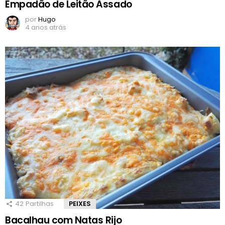
Empadão de Leitão Assado
por
Hugo
4 anos atrás
42
Partilhas
PEIXES
Bacalhau com Natas Rijo