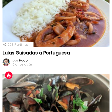
293
Partilhas
Lulas Guisadas à Portuguesa
por
Hugo
6 anos atrás