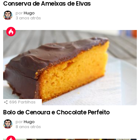
Conserva de Ameixas de Elvas
por
Hugo
3 anos atrás
696
Partilhas
Bolo de Cenoura e Chocolate Perfeito
por
Hugo
8 anos atrás