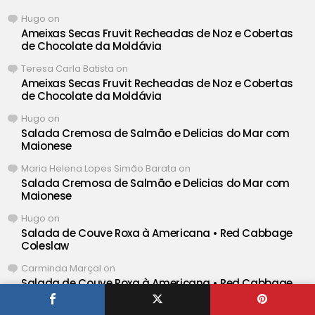
Hugo
on
Ameixas Secas Fruvit Recheadas de Noz e Cobertas
de Chocolate da Moldávia
Teresa Carla Batista
on
Ameixas Secas Fruvit Recheadas de Noz e Cobertas
de Chocolate da Moldávia
Hugo
on
Salada Cremosa de Salmão e Delicias do Mar com
Maionese
Maria Helena Lopes Simão Barata
on
Salada Cremosa de Salmão e Delicias do Mar com
Maionese
Hugo
on
Salada de Couve Roxa à Americana • Red Cabbage
Coleslaw
Carminda Marçal
on
Salada de Couve Roxa à Americana • Red Cabbage
Coleslaw