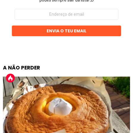
podes sempre sair da lista! ;D
Endereço
de
email
ENVIA O TEU EMAIL
A NÃO PERDER