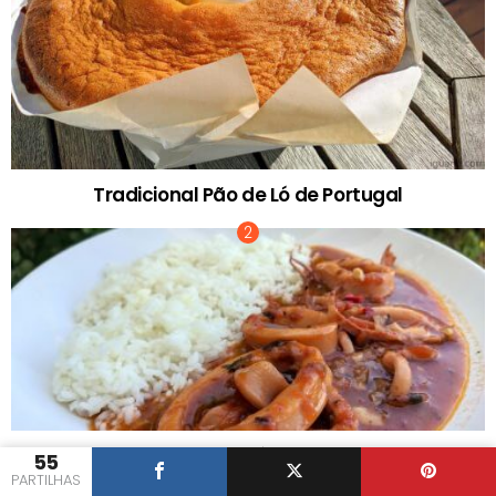
Tradicional Pão de Ló de Portugal
Lulas Guisadas à Portuguesa
55
PARTILHAS