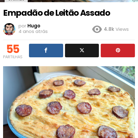
Empadão de Leitão Assado
por
Hugo
4.8k
Views
4 anos atrás
55
PARTILHAS