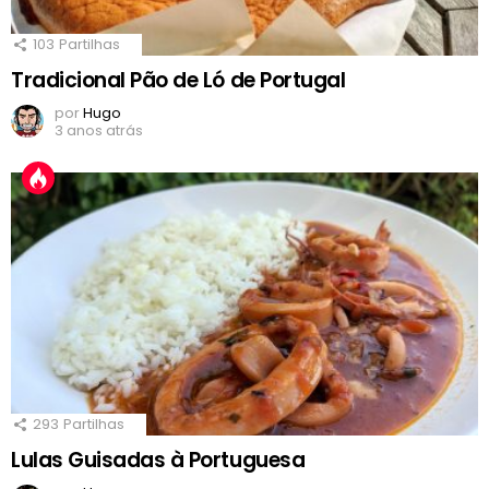
103
Partilhas
Tradicional Pão de Ló de Portugal
por
Hugo
3 anos atrás
293
Partilhas
Lulas Guisadas à Portuguesa