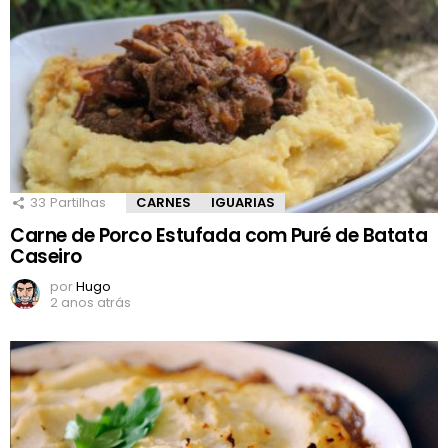
33
Partilhas
CARNES
IGUARIAS
Carne de Porco Estufada com Puré de Batata
Caseiro
por
Hugo
2 anos atrás