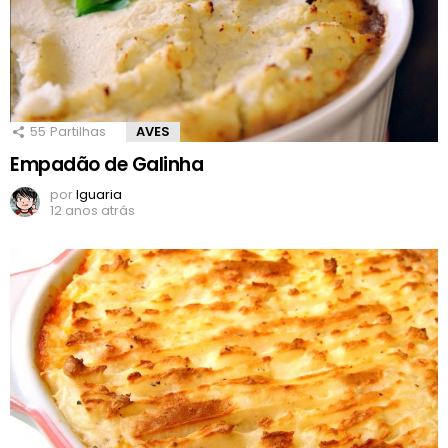
55
Partilhas
AVES
Empadão de Galinha
por
Iguaria
12 anos atrás