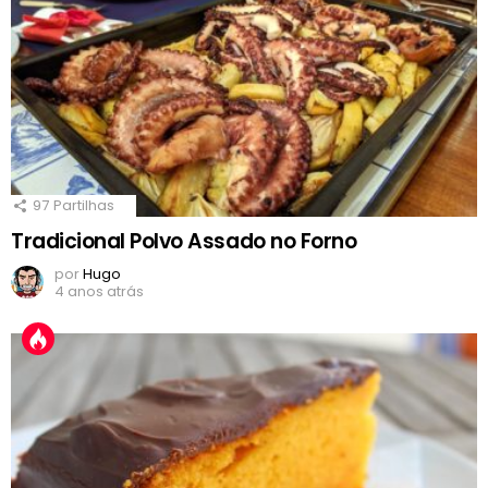
97
Partilhas
Tradicional Polvo Assado no Forno
por
Hugo
4 anos atrás