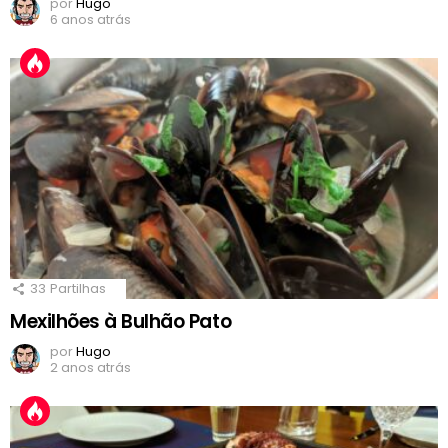
por
Hugo
6 anos atrás
33
Partilhas
Mexilhões à Bulhão Pato
por
Hugo
2 anos atrás