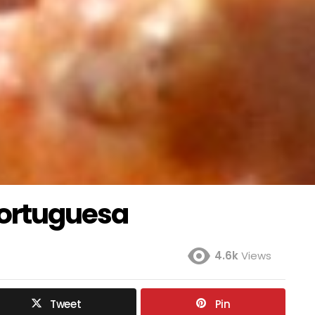
Portuguesa
4.6k
Views
Tweet
Pin