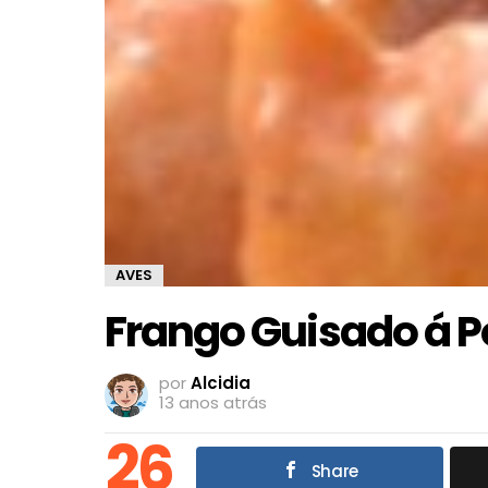
AVES
Frango Guisado á 
por
Alcidia
13 anos atrás
26
Share