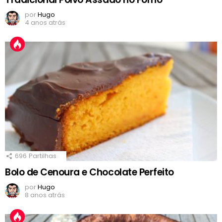
por
Hugo
4 anos atrás
696
Partilhas
Bolo de Cenoura e Chocolate Perfeito
por
Hugo
8 anos atrás