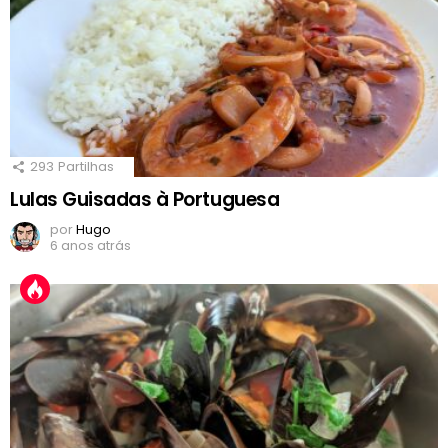
293
Partilhas
Lulas Guisadas à Portuguesa
por
Hugo
6 anos atrás