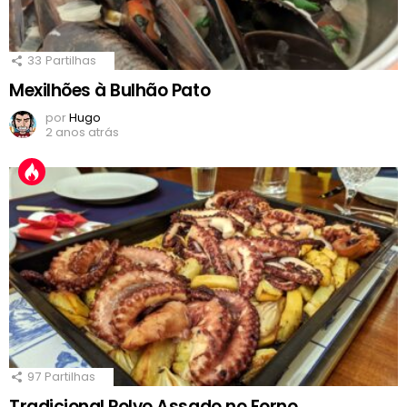
33
Partilhas
Mexilhões à Bulhão Pato
por
Hugo
2 anos atrás
97
Partilhas
Tradicional Polvo Assado no Forno