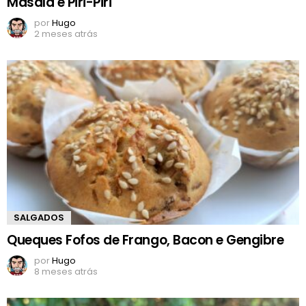
Masala e Piri-Piri
por
Hugo
2 meses atrás
SALGADOS
Queques Fofos de Frango, Bacon e Gengibre
por
Hugo
8 meses atrás