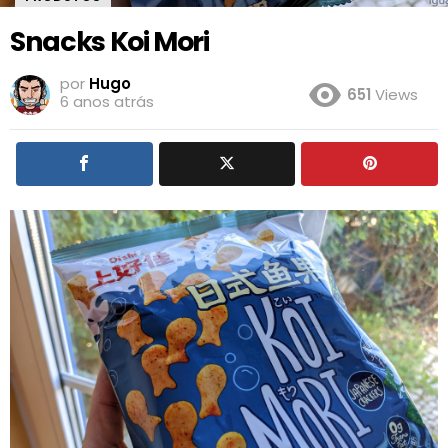
Snacks Koi Mori
por
Hugo
651
Views
6 anos atrás