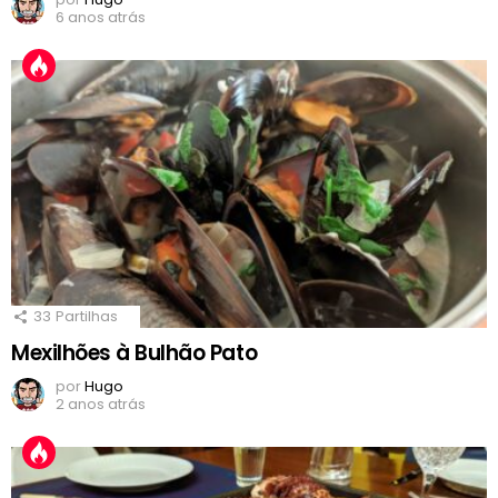
6 anos atrás
33
Partilhas
Mexilhões à Bulhão Pato
por
Hugo
2 anos atrás