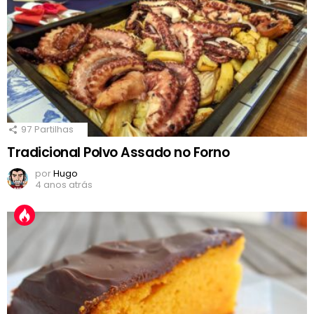
97
Partilhas
Tradicional Polvo Assado no Forno
por
Hugo
4 anos atrás