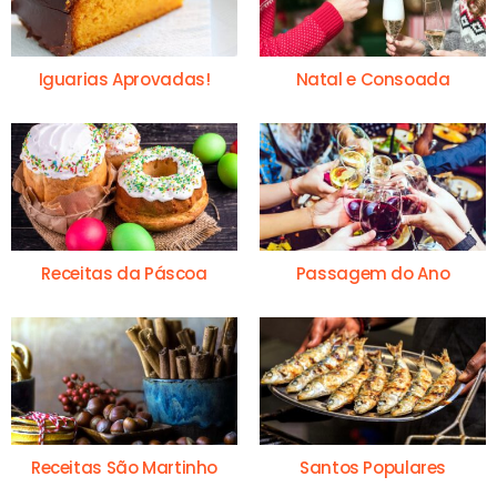
Iguarias Aprovadas!
Natal e Consoada
Receitas da Páscoa
Passagem do Ano
Receitas São Martinho
Santos Populares