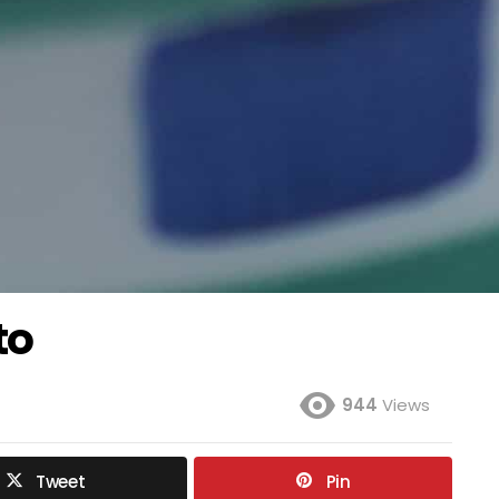
to
944
Views
Tweet
Pin