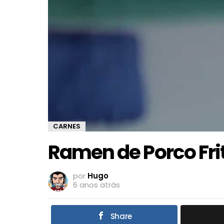
CARNES
Ramen de Porco Fri
por
Hugo
6 anos atrás
Share