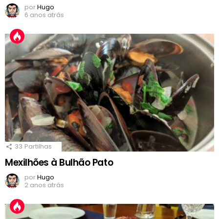
por
Hugo
6 anos atrás
33
Partilhas
Mexilhões à Bulhão Pato
por
Hugo
2 anos atrás