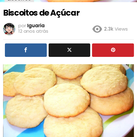
Biscoitos de Açúcar
por
Iguaria
2.3k
Views
12 anos atrás