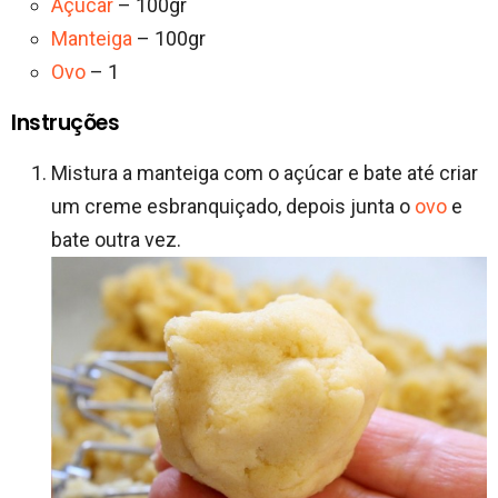
Açúcar
– 100gr
Manteiga
– 100gr
Ovo
– 1
Instruções
Mistura a manteiga com o açúcar e bate até criar
um creme esbranquiçado, depois junta o
ovo
e
bate outra vez.