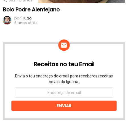
362
Partilhas
Bolo Podre Alentejano
por
Hugo
6 anos atrás
Receitas no teu Email
Envia o teu endereço de email para receberes receitas
novas do Iguaria.
Endereço
de
email
ENVIAR