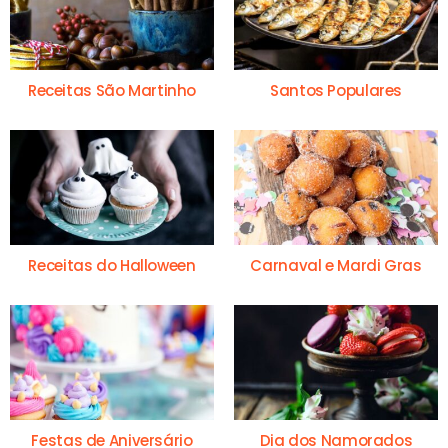
Receitas São Martinho
Santos Populares
Receitas do Halloween
Carnaval e Mardi Gras
Festas de Aniversário
Dia dos Namorados