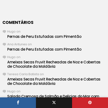
COMENTÁRIOS
Hugo
on
Pernas de Peru Estufadas com Pimentão
Ana Antunes
on
Pernas de Peru Estufadas com Pimentão
Hugo
on
Ameixas Secas Fruvit Recheadas de Noz e Cobertas
de Chocolate da Moldávia
Teresa Carla Batista
on
Ameixas Secas Fruvit Recheadas de Noz e Cobertas
de Chocolate da Moldávia
Hugo
on
Salada Cremosa de Salmão e Delicias do Mar com
Maionese