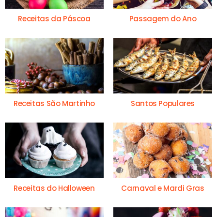
Receitas da Páscoa
Passagem do Ano
Receitas São Martinho
Santos Populares
Receitas do Halloween
Carnaval e Mardi Gras