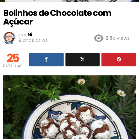
Bolinhos de Chocolate com
Açúcar
por
Ni
2.5k
Views
9 anos atrás
25
PARTILHAS