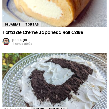
IGUARIAS
TORTAS
Torta de Creme Japonesa Roll Cake
por
Hugo
4 anos atrás