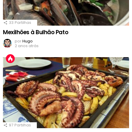
33
Partilhas
Mexilhões à Bulhão Pato
por
Hugo
2 anos atrás
97
Partilhas