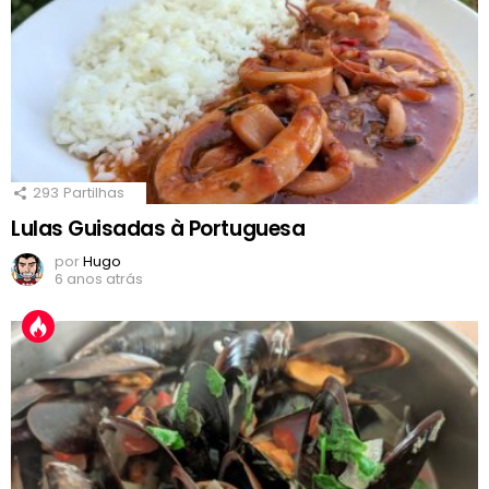
293
Partilhas
Lulas Guisadas à Portuguesa
por
Hugo
6 anos atrás