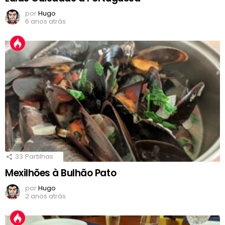
por
Hugo
6 anos atrás
33
Partilhas
Mexilhões à Bulhão Pato
por
Hugo
2 anos atrás