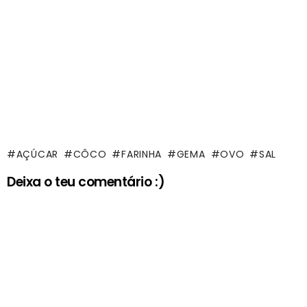
AÇÚCAR
CÔCO
FARINHA
GEMA
OVO
SAL
Deixa o teu comentário :)