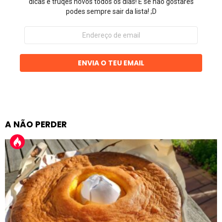
dicas e truqes novos todos os dias! E se não gostares
podes sempre sair da lista! ;D
Endereço
de
email
ENVIA O TEU EMAIL
A NÃO PERDER