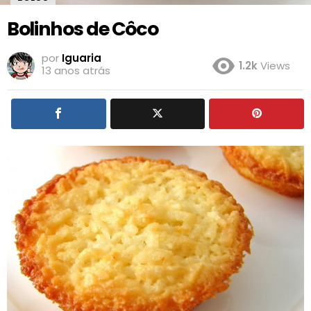
Bolinhos de Côco
por
Iguaria
1.2k
Views
13 anos atrás