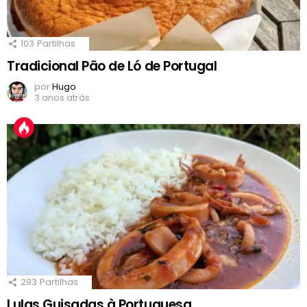
103
Partilhas
Tradicional Pão de Ló de Portugal
por
Hugo
3 anos atrás
293
Partilhas
Lulas Guisadas à Portuguesa