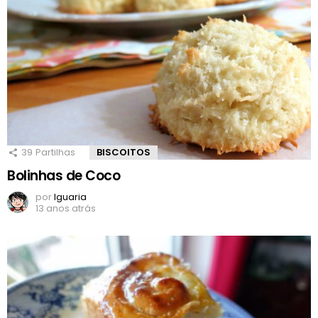
39
Partilhas
BISCOITOS
Bolinhas de Coco
por
Iguaria
13 anos atrás