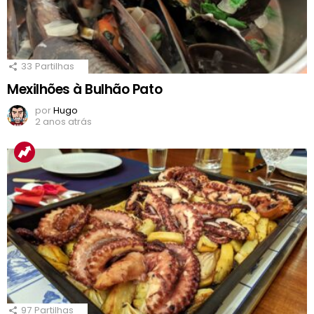
33
Partilhas
Mexilhões à Bulhão Pato
por
Hugo
2 anos atrás
97
Partilhas