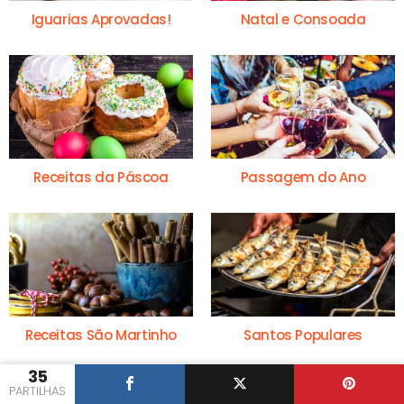
Iguarias Aprovadas!
Natal e Consoada
Receitas da Páscoa
Passagem do Ano
Receitas São Martinho
Santos Populares
35
PARTILHAS