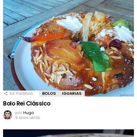
44
Partilhas
BOLOS
IGUARIAS
Bolo Rei Clássico
por
Hugo
9 anos atrás