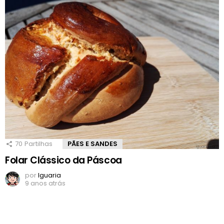
70
Partilhas
PÃES E SANDES
Folar Clássico da Páscoa
por
Iguaria
9 anos atrás