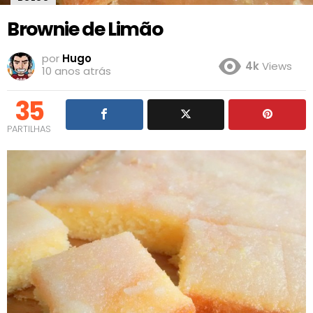
Brownie de Limão
por
Hugo
4k
Views
10 anos atrás
35
PARTILHAS