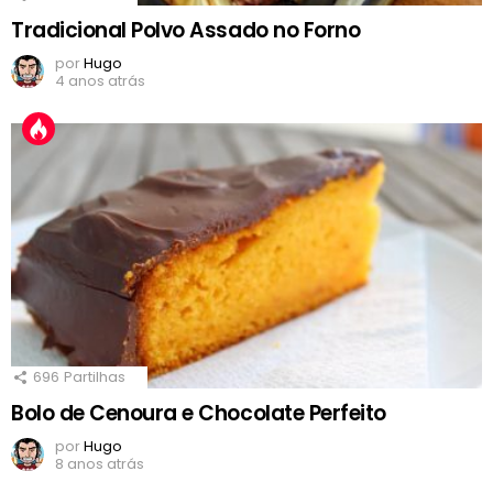
Tradicional Polvo Assado no Forno
por
Hugo
4 anos atrás
696
Partilhas
Bolo de Cenoura e Chocolate Perfeito
por
Hugo
8 anos atrás