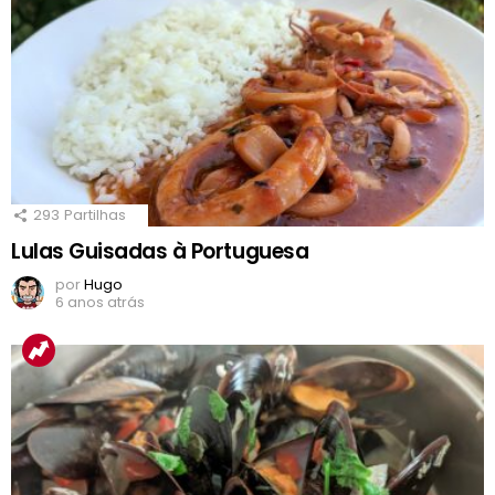
293
Partilhas
Lulas Guisadas à Portuguesa
por
Hugo
6 anos atrás