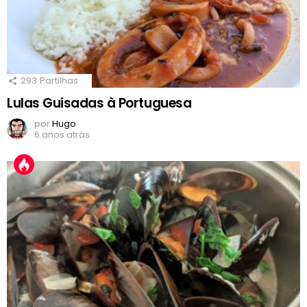
293
Partilhas
Lulas Guisadas à Portuguesa
por
Hugo
6 anos atrás