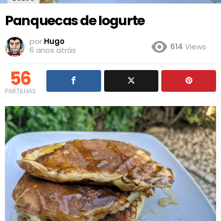
Panquecas de Iogurte
por
Hugo
614
Views
6 anos atrás
56
PARTILHAS