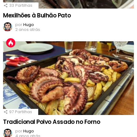
33
Partilhas
Mexilhões à Bulhão Pato
por
Hugo
2 anos atrás
97
Partilhas
Tradicional Polvo Assado no Forno
por
Hugo
4 anos atrás