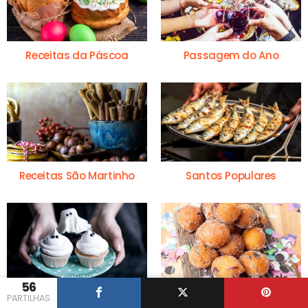
Receitas da Páscoa
Passagem do Ano
Receitas São Martinho
Santos Populares
56
Receitas do Halloween
Carnaval e Mardi Gras
PARTILHAS