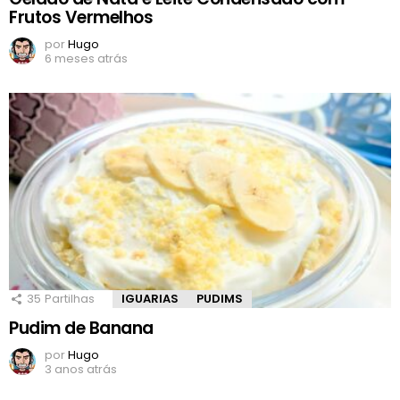
Frutos Vermelhos
por
Hugo
6 meses atrás
35
Partilhas
IGUARIAS
PUDIMS
Pudim de Banana
por
Hugo
3 anos atrás