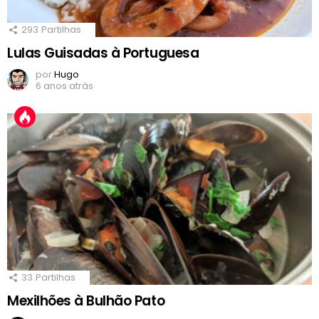
293
Partilhas
Lulas Guisadas à Portuguesa
por
Hugo
6 anos atrás
33
Partilhas
Mexilhões à Bulhão Pato