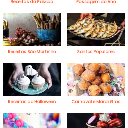
Receitas da Páscoa
Passagem do Ano
Receitas São Martinho
Santos Populares
Receitas do Halloween
Carnaval e Mardi Gras