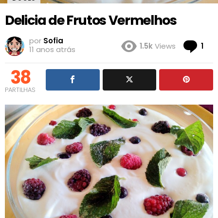
Delicia de Frutos Vermelhos
por
Sofia
Co
1.5k
Views
1
11 anos atrás
38
PARTILHAS