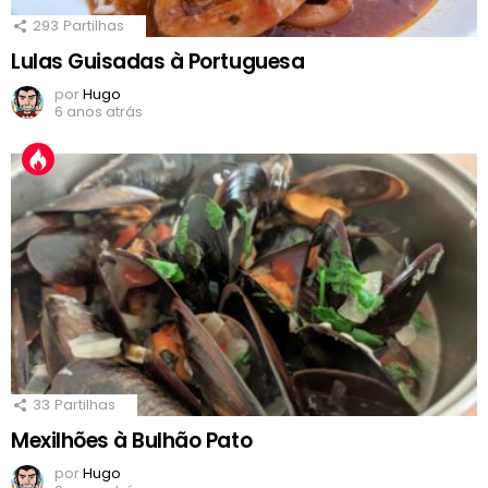
293
Partilhas
Lulas Guisadas à Portuguesa
por
Hugo
6 anos atrás
33
Partilhas
Mexilhões à Bulhão Pato
por
Hugo