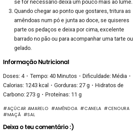
se for necessário deixa um pouco mais ao lume.
Quando chegar ao ponto que gostares, tritura as
amêndoas num pó e junta ao doce, se quiseres
parte os pedaços e deixa por cima, excelente
barrado no pão ou para acompanhar uma tarte ou
gelado.
Informação Nutricional
Doses: 4・Tempo: 40 Minutos・Dificuldade: Média・
Calorias: 1243 kcal・Gorduras: 27 g・Hidratos de
Carbono: 273 g・Proteínas: 11 g
AÇÚCAR AMARELO
AMÊNDOA
CANELA
CENOURA
MAÇÃ
SAL
Deixa o teu comentário :)