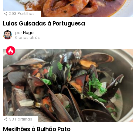
293
Partilhas
Lulas Guisadas à Portuguesa
por
Hugo
6 anos atrás
33
Partilhas
Mexilhões à Bulhão Pato