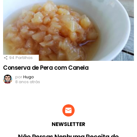
94
Partilhas
Conserva de Pera com Canela
por
Hugo
8 anos atrás
NEWSLETTER
Não Percas Nenhuma Receita do