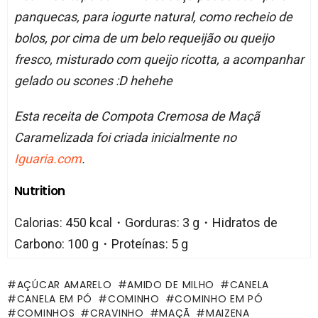
panquecas, para iogurte natural, como recheio de
bolos, por cima de um belo requeijão ou queijo
fresco, misturado com queijo ricotta, a acompanhar
gelado ou scones :D hehehe
Esta receita de Compota Cremosa de Maçã
Caramelizada foi criada inicialmente no
Iguaria.com
.
Nutrition
Calorias: 450 kcal・Gorduras: 3 g・Hidratos de
Carbono: 100 g・Proteínas: 5 g
AÇÚCAR AMARELO
AMIDO DE MILHO
CANELA
CANELA EM PÓ
COMINHO
COMINHO EM PÓ
COMINHOS
CRAVINHO
MAÇÃ
MAIZENA