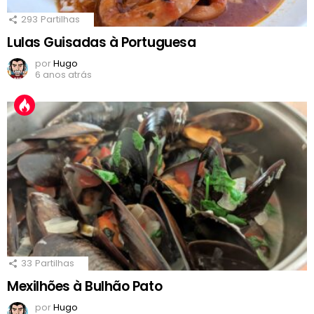
293
Partilhas
Lulas Guisadas à Portuguesa
por
Hugo
6 anos atrás
33
Partilhas
Mexilhões à Bulhão Pato
por
Hugo