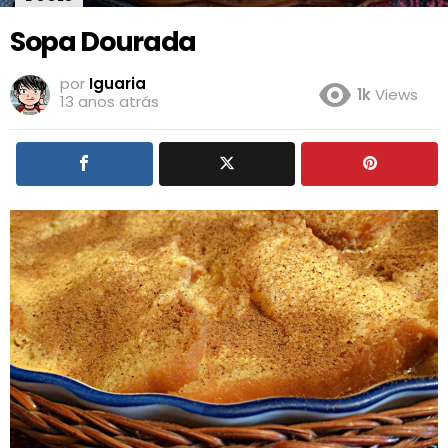
Sopa Dourada
por
Iguaria
1k
Views
13 anos atrás