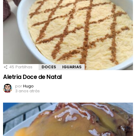
45
Partilhas
DOCES
IGUARIAS
Aletria Doce de Natal
por
Hugo
3 anos atrás