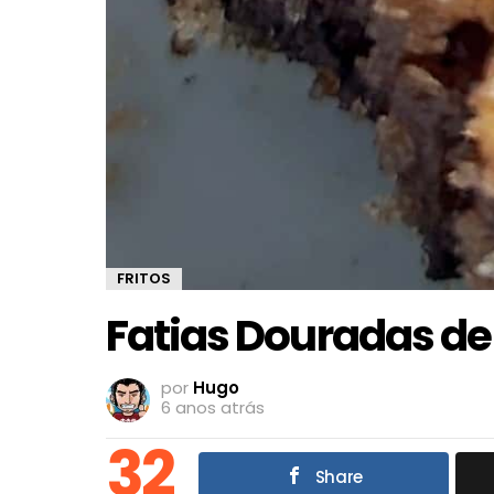
FRITOS
Fatias Douradas de
por
Hugo
6 anos atrás
32
Share