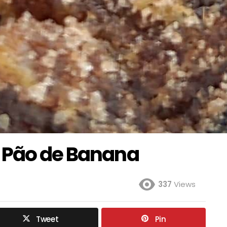
 Pão de Banana
337
Views
Tweet
Pin