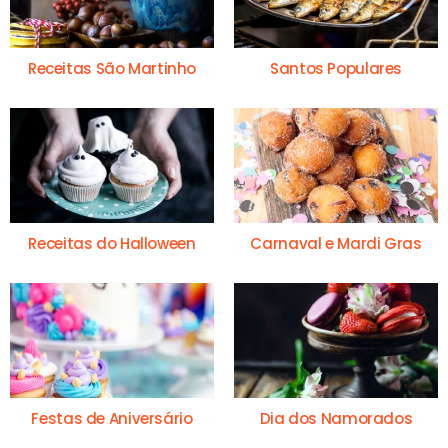
Receitas São Martinho
Santos Populares
Receitas do Halloween
Carnaval e Mardi Gras
Festas de Aniversário
Dia dos Namorados