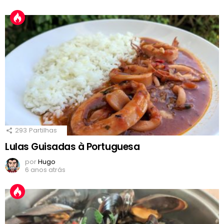
293
Partilhas
Lulas Guisadas à Portuguesa
por
Hugo
6 anos atrás