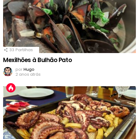
33
Partilhas
Mexilhões à Bulhão Pato
por
Hugo
2 anos atrás