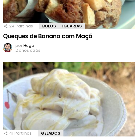
24
Partilhas
BOLOS
IGUARIAS
Queques de Banana com Maçã
por
Hugo
2 anos atrás
41
Partilhas
GELADOS