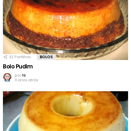
32
Partilhas
BOLOS
Bolo Pudim
por
Ni
11 anos atrás