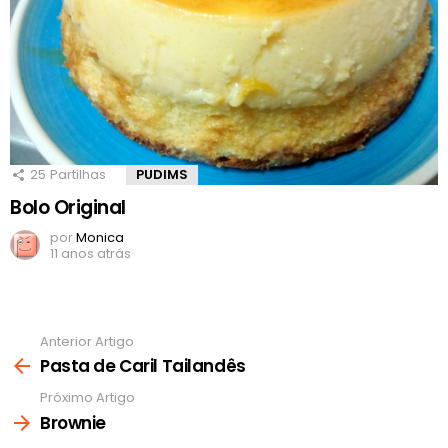
25
Partilhas
PUDIMS
Bolo Original
por
Monica
11 anos atrás
Anterior Artigo
Ver
mais
Pasta de Caril Tailandês
Próximo Artigo
Brownie