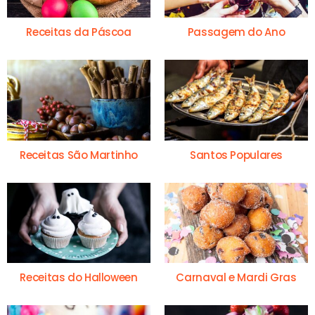
Receitas da Páscoa
Passagem do Ano
Receitas São Martinho
Santos Populares
Receitas do Halloween
Carnaval e Mardi Gras