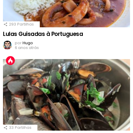
293
Partilhas
Lulas Guisadas à Portuguesa
por
Hugo
6 anos atrás
33
Partilhas