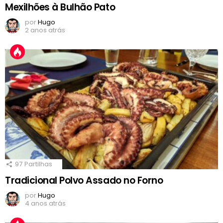
Mexilhões à Bulhão Pato
por
Hugo
2 anos atrás
97
Partilhas
Tradicional Polvo Assado no Forno
por
Hugo
4 anos atrás