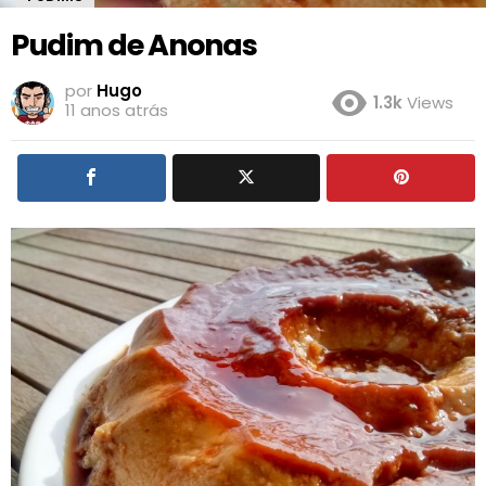
Pudim de Anonas
por
Hugo
1.3k
Views
11 anos atrás