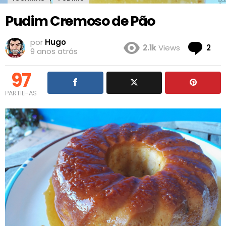
Pudim Cremoso de Pão
por
Hugo
Co
2.1k
Views
2
9 anos atrás
97
PARTILHAS