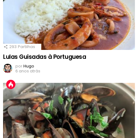
293
Partilhas
Lulas Guisadas à Portuguesa
por
Hugo
6 anos atrás