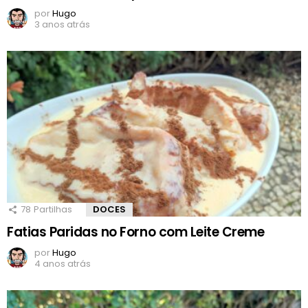
por
Hugo
3 anos atrás
78
Partilhas
DOCES
Fatias Paridas no Forno com Leite Creme
por
Hugo
4 anos atrás