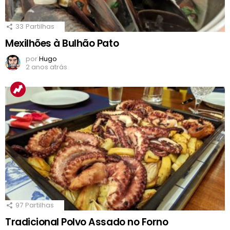
33
Partilhas
Mexilhões à Bulhão Pato
por
Hugo
2 anos atrás
97
Partilhas
Tradicional Polvo Assado no Forno