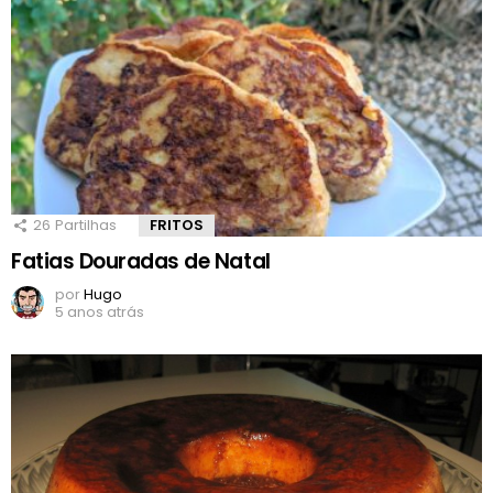
26
Partilhas
FRITOS
Fatias Douradas de Natal
por
Hugo
5 anos atrás