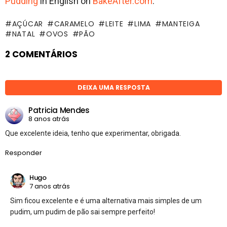
Pudding
in English on
BakeAfter.com
.
AÇÚCAR
CARAMELO
LEITE
LIMA
MANTEIGA
NATAL
OVOS
PÃO
2 COMENTÁRIOS
DEIXA UMA RESPOSTA
Patricia Mendes
8 anos atrás
Que excelente ideia, tenho que experimentar, obrigada.
Responder
Hugo
7 anos atrás
Sim ficou excelente e é uma alternativa mais simples de um
pudim, um pudim de pão sai sempre perfeito!