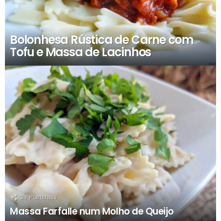
Bolonhesa Rústica de Carne com
Tofu e Massa de Lacinhos
27
Partilhas
Massa Farfalle num Molho de Queijo