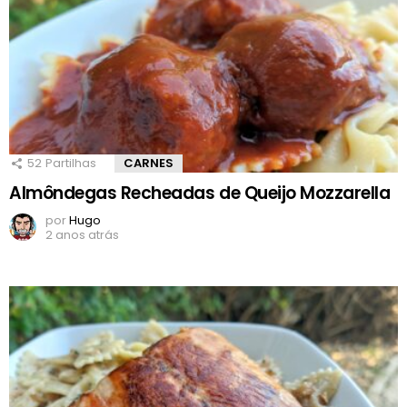
52
Partilhas
CARNES
Almôndegas Recheadas de Queijo Mozzarella
por
Hugo
2 anos atrás