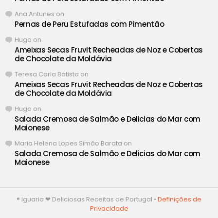
Ana Antunes
on
Pernas de Peru Estufadas com Pimentão
Hugo
on
Ameixas Secas Fruvit Recheadas de Noz e Cobertas
de Chocolate da Moldávia
Teresa Carla Batista
on
Ameixas Secas Fruvit Recheadas de Noz e Cobertas
de Chocolate da Moldávia
Hugo
on
Salada Cremosa de Salmão e Delicias do Mar com
Maionese
Maria Helena Lopes Simão Barata
on
Salada Cremosa de Salmão e Delicias do Mar com
Maionese
® Iguaria ❤ Deliciosas Receitas de Portugal •
Definições de
Privacidade