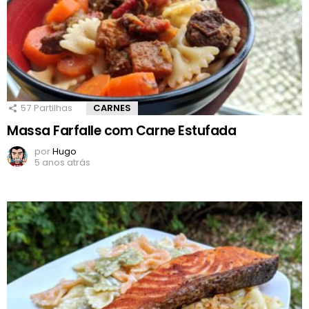
57
Partilhas
CARNES
Massa Farfalle com Carne Estufada
por
Hugo
5 anos atrás