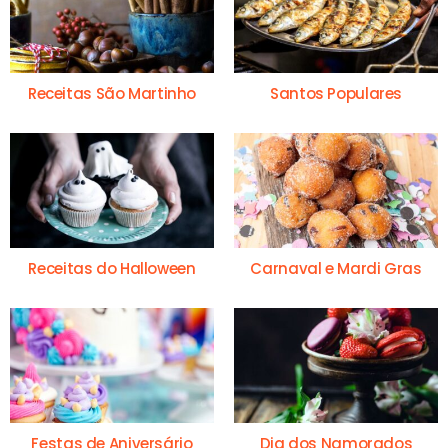
Receitas São Martinho
Santos Populares
Receitas do Halloween
Carnaval e Mardi Gras
Festas de Aniversário
Dia dos Namorados