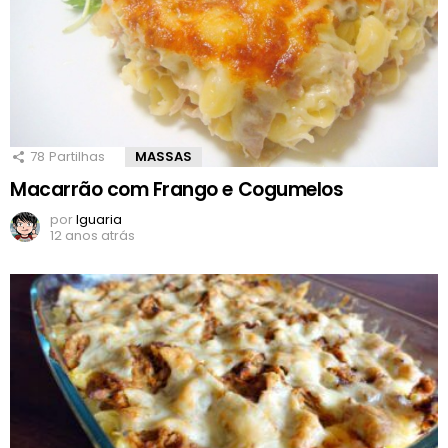
78
Partilhas
MASSAS
Macarrão com Frango e Cogumelos
por
Iguaria
12 anos atrás