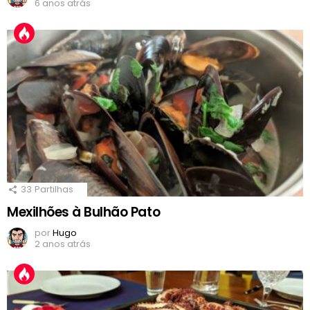
6 anos atrás
33
Partilhas
Mexilhões à Bulhão Pato
por
Hugo
2 anos atrás