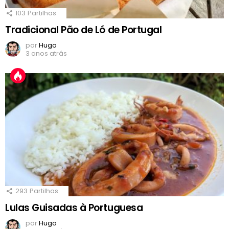
103
Partilhas
Tradicional Pão de Ló de Portugal
por
Hugo
3 anos atrás
293
Partilhas
Lulas Guisadas à Portuguesa
por
Hugo