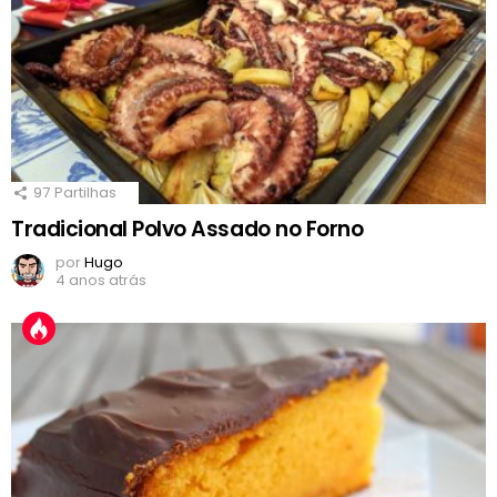
97
Partilhas
Tradicional Polvo Assado no Forno
por
Hugo
4 anos atrás