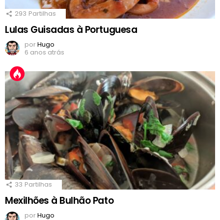
293
Partilhas
Lulas Guisadas à Portuguesa
por
Hugo
6 anos atrás
33
Partilhas
Mexilhões à Bulhão Pato
por
Hugo