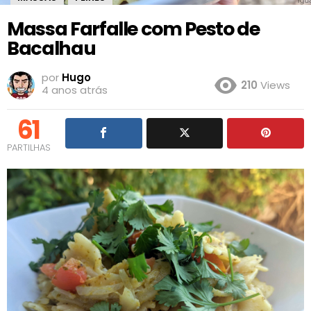
Massa Farfalle com Pesto de
Bacalhau
por
Hugo
210
Views
4 anos atrás
61
PARTILHAS