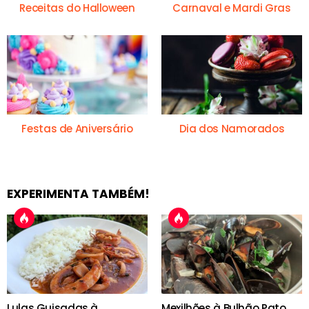
Receitas do Halloween
Carnaval e Mardi Gras
Festas de Aniversário
Dia dos Namorados
EXPERIMENTA TAMBÉM!
Lulas Guisadas à
Mexilhões à Bulhão Pato