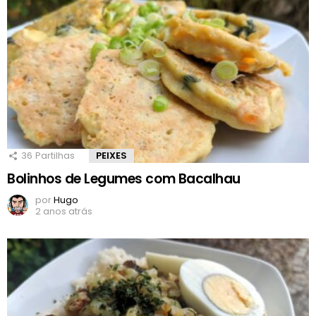
36
Partilhas
PEIXES
Bolinhos de Legumes com Bacalhau
por
Hugo
2 anos atrás