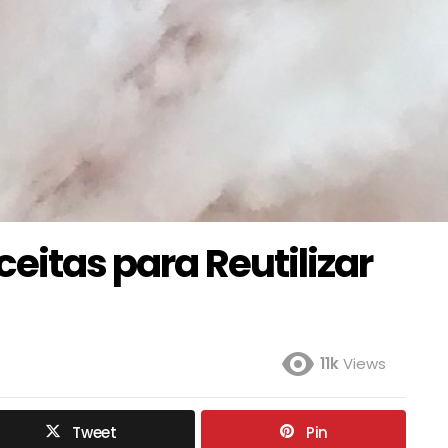
ceitas para Reutilizar
11k
Views
Tweet
Pin