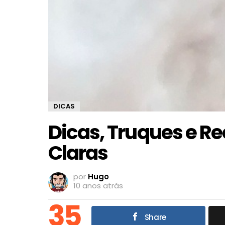
DICAS
Dicas, Truques e Re
Claras
por
Hugo
10 anos atrás
35
Share