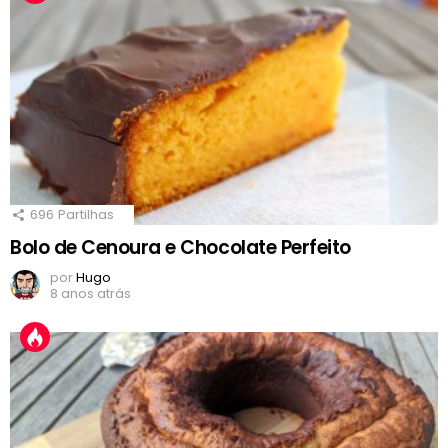
696
Partilhas
Bolo de Cenoura e Chocolate Perfeito
por
Hugo
8 anos atrás