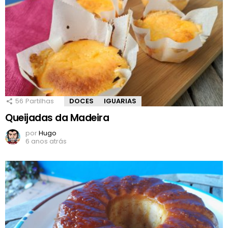
56
Partilhas
DOCES
IGUARIAS
Queijadas da Madeira
por
Hugo
6 anos atrás