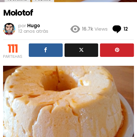
Molotof
por
Hugo
Co
16.7k
Views
12
12 anos atrás
111
PARTILHAS