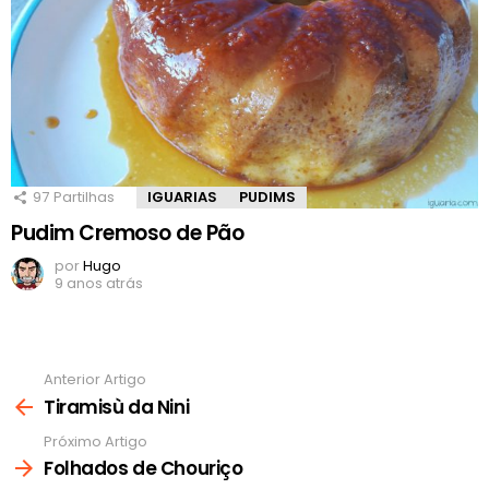
97
Partilhas
IGUARIAS
PUDIMS
Pudim Cremoso de Pão
por
Hugo
9 anos atrás
Anterior Artigo
Ver
mais
Tiramisù da Nini
Próximo Artigo
Folhados de Chouriço