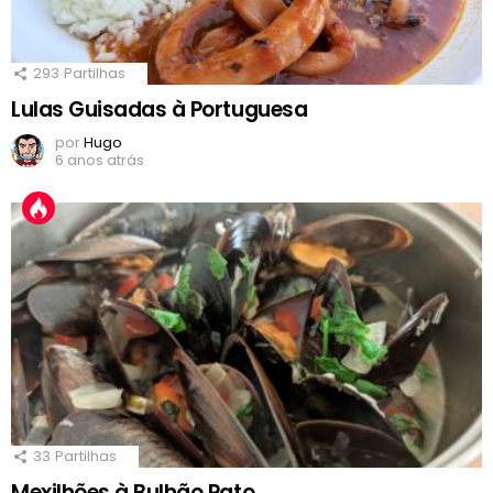
293
Partilhas
Lulas Guisadas à Portuguesa
por
Hugo
6 anos atrás
33
Partilhas
Mexilhões à Bulhão Pato