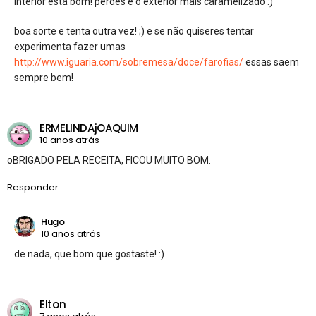
interior está bom! perdes é o exterior mais caramelizado :)
boa sorte e tenta outra vez! ;) e se não quiseres tentar
experimenta fazer umas
http://www.iguaria.com/sobremesa/doce/farofias/
essas saem
sempre bem!
ERMELINDAjOAQUIM
10 anos atrás
oBRIGADO PELA RECEITA, FICOU MUITO BOM.
Responder
Hugo
10 anos atrás
de nada, que bom que gostaste! :)
Elton