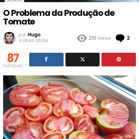
O Problema da Produção de
Tomate
por
Hugo
Co
210
Views
2
4 anos atrás
87
PARTILHAS