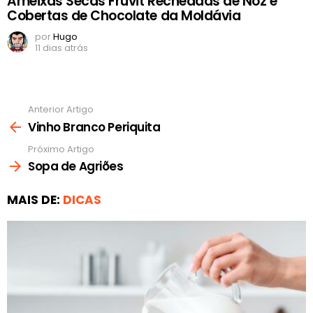
Ameixas Secas Fruvit Recheadas de Noz e
Cobertas de Chocolate da Moldávia
por
Hugo
11 dias atrás
Anterior Artigo
Ver
mais
Vinho Branco Periquita
Próximo Artigo
Sopa de Agriões
MAIS DE:
DICAS