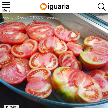
P
Menu
You are here:
Iguaria
Dicas
O Problema da Produção de Tomate
DICAS