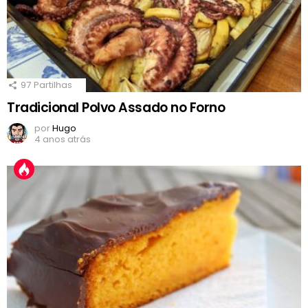
97
Partilhas
Tradicional Polvo Assado no Forno
por
Hugo
4 anos atrás