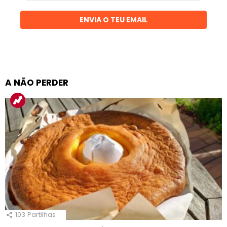
email
ENVIA O TEU EMAIL
A NÃO PERDER
103
Partilhas