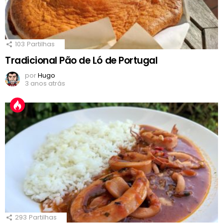
103
Partilhas
Tradicional Pão de Ló de Portugal
por
Hugo
3 anos atrás
293
Partilhas