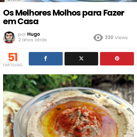
Os Melhores Molhos para Fazer
em Casa
por
Hugo
330
Views
2 anos atrás
51
PARTILHAS