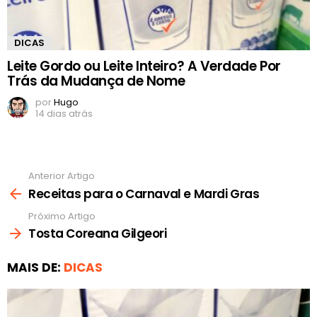
DICAS
Leite Gordo ou Leite Inteiro? A Verdade Por
Trás da Mudança de Nome
por
Hugo
14 dias atrás
Anterior Artigo
Ver
mais
Receitas para o Carnaval e Mardi Gras
Próximo Artigo
Tosta Coreana Gilgeori
MAIS DE:
DICAS