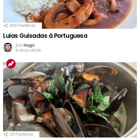
293
Partilhas
Lulas Guisadas à Portuguesa
por
Hugo
6 anos atrás
33
Partilhas