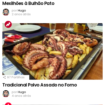
Mexilhões à Bulhão Pato
por
Hugo
2 anos atrás
97
Partilhas
Tradicional Polvo Assado no Forno
por
Hugo
4 anos atrás