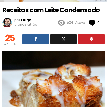
Receitas com Leite Condensado
por
Hugo
Co
524
Views
4
5 anos atrás
25
PARTILHAS