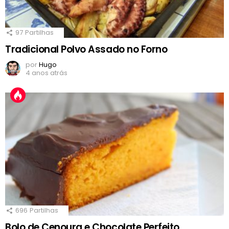
97
Partilhas
Tradicional Polvo Assado no Forno
por
Hugo
4 anos atrás
696
Partilhas
Bolo de Cenoura e Chocolate Perfeito