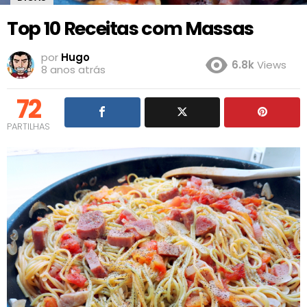
Top 10 Receitas com Massas
por
Hugo
6.8k
Views
8 anos atrás
72
PARTILHAS