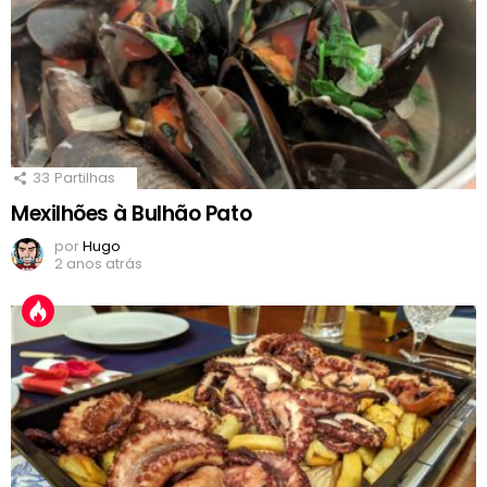
33
Partilhas
Mexilhões à Bulhão Pato
por
Hugo
2 anos atrás