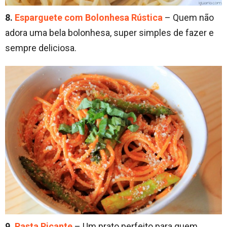
8.
Esparguete com Bolonhesa Rústica
– Quem não
adora uma bela bolonhesa, super simples de fazer e
sempre deliciosa.
9.
Pasta Picante
– Um prato perfeito para quem