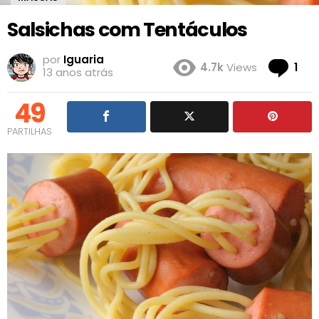
Salsichas com Tentáculos
por
Iguaria
Co
4.7k
Views
1
13 anos atrás
49
PARTILHAS