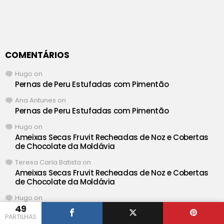
COMENTÁRIOS
Hugo
on
Pernas de Peru Estufadas com Pimentão
Ana Antunes
on
Pernas de Peru Estufadas com Pimentão
Hugo
on
Ameixas Secas Fruvit Recheadas de Noz e Cobertas
de Chocolate da Moldávia
Teresa Carla Batista
on
Ameixas Secas Fruvit Recheadas de Noz e Cobertas
de Chocolate da Moldávia
Hugo
on
49
Salada Cremosa de Salmão e Delicias do Mar com
Maionese
PARTILHAS