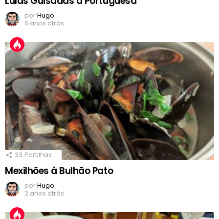
Lulas Guisadas à Portuguesa
por
Hugo
6 anos atrás
33
Partilhas
Mexilhões à Bulhão Pato
por
Hugo
2 anos atrás