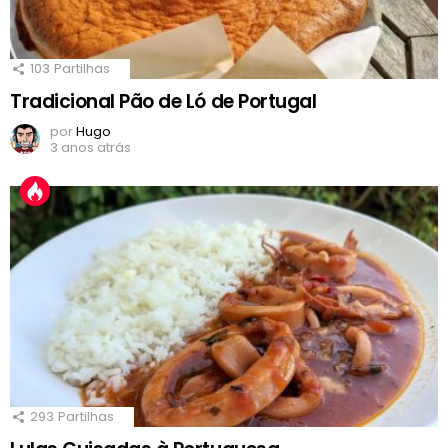
103
Partilhas
Tradicional Pão de Ló de Portugal
por
Hugo
3 anos atrás
293
Partilhas