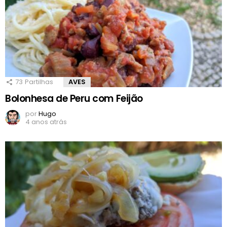
73
Partilhas
AVES
Bolonhesa de Peru com Feijão
por
Hugo
4 anos atrás