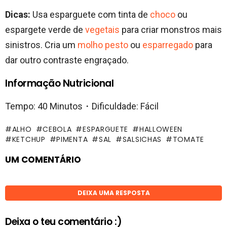
Dicas:
Usa esparguete com tinta de
choco
ou
espargete verde de
vegetais
para criar monstros mais
sinistros. Cria um
molho pesto
ou
esparregado
para
dar outro contraste engraçado.
Informação Nutricional
Tempo: 40 Minutos・Dificuldade: Fácil
ALHO
CEBOLA
ESPARGUETE
HALLOWEEN
KETCHUP
PIMENTA
SAL
SALSICHAS
TOMATE
UM COMENTÁRIO
DEIXA UMA RESPOSTA
Deixa o teu comentário :)