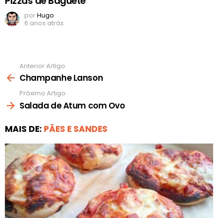
Pizzas de Baguete
por
Hugo
6 anos atrás
Anterior Artigo
Ver
mais
Champanhe Lanson
Próximo Artigo
Salada de Atum com Ovo
MAIS DE:
PÃES E SANDES