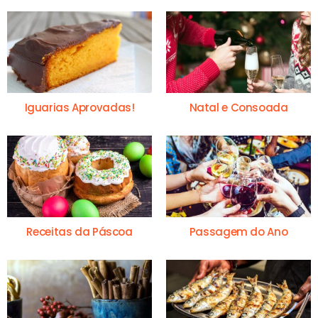
Iguarias Aprovadas!
Natal e Consoada
Receitas da Páscoa
Passagem do Ano