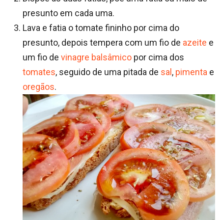
presunto em cada uma.
Lava e fatia o tomate fininho por cima do
presunto, depois tempera com um fio de
azeite
e
um fio de
vinagre balsâmico
por cima dos
tomates
, seguido de uma pitada de
sal
,
pimenta
e
oregãos
.