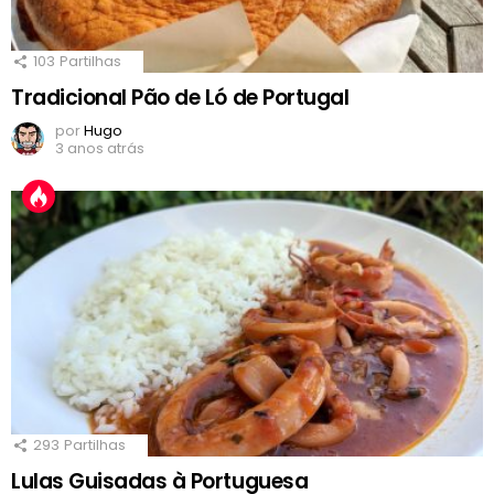
103
Partilhas
Tradicional Pão de Ló de Portugal
por
Hugo
3 anos atrás
293
Partilhas
Lulas Guisadas à Portuguesa