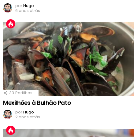
por
Hugo
6 anos atrás
33
Partilhas
Mexilhões à Bulhão Pato
por
Hugo
2 anos atrás