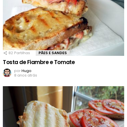
82
Partilhas
PÃES E SANDES
Tosta de Fiambre e Tomate
por
Hugo
8 anos atrás