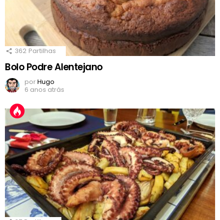
362
Partilhas
Bolo Podre Alentejano
por
Hugo
6 anos atrás