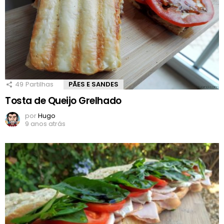
49
Partilhas
PÃES E SANDES
Tosta de Queijo Grelhado
por
Hugo
9 anos atrás