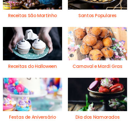
Receitas São Martinho
Santos Populares
Receitas do Halloween
Carnaval e Mardi Gras
Festas de Aniversário
Dia dos Namorados