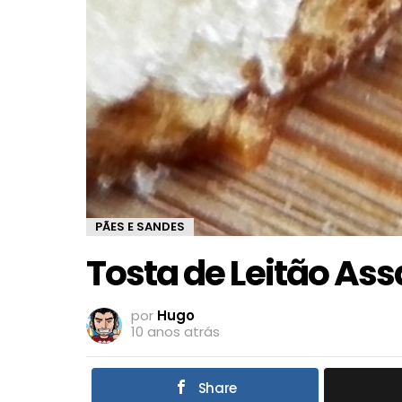
PÃES E SANDES
Tosta de Leitão As
por
Hugo
10 anos atrás
Share