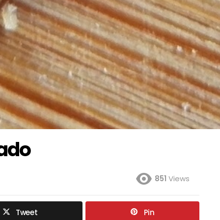
sado
851
Views
Tweet
Pin