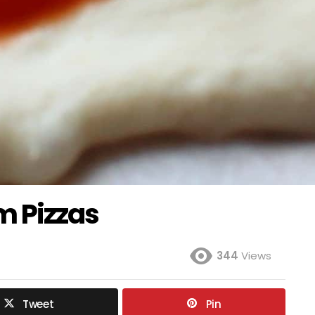
m Pizzas
344
Views
Tweet
Pin