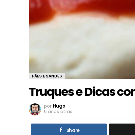
PÃES E SANDES
Truques e Dicas co
por
Hugo
6 anos atrás
Share