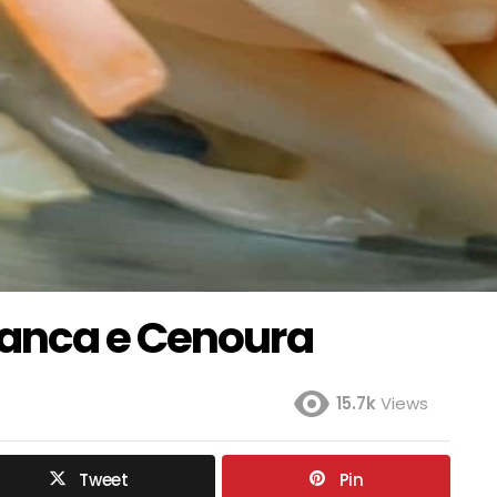
ranca e Cenoura
15.7k
Views
Tweet
Pin