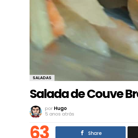
SALADAS
Salada de Couve B
por
Hugo
5 anos atrás
63
Share