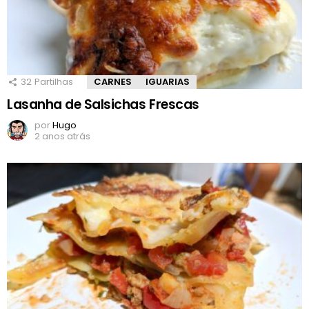
32
Partilhas
CARNES
IGUARIAS
Lasanha de Salsichas Frescas
por
Hugo
2 anos atrás