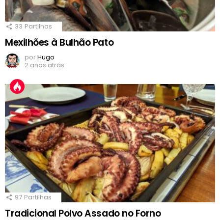
33
Partilhas
Mexilhões à Bulhão Pato
por
Hugo
2 anos atrás
97
Partilhas
Tradicional Polvo Assado no Forno