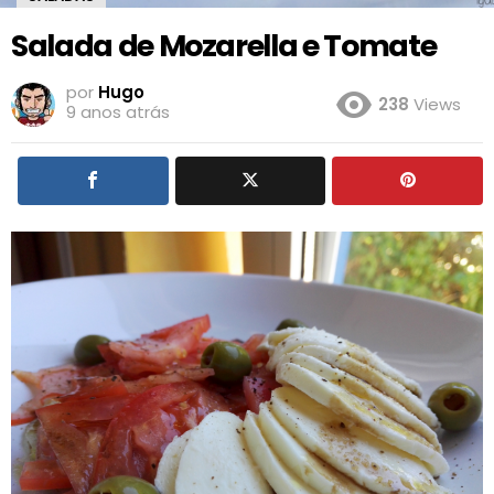
Salada de Mozarella e Tomate
por
Hugo
238
Views
9 anos atrás