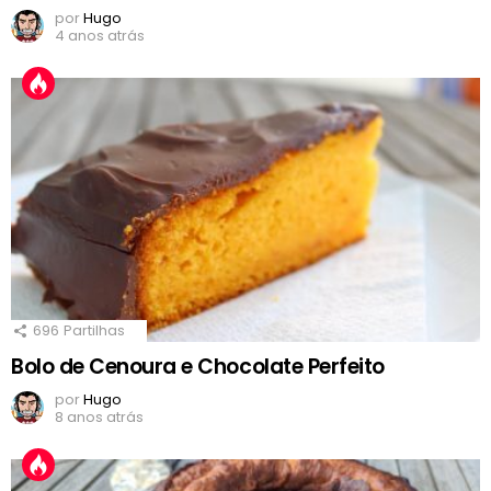
por
Hugo
4 anos atrás
696
Partilhas
Bolo de Cenoura e Chocolate Perfeito
por
Hugo
8 anos atrás