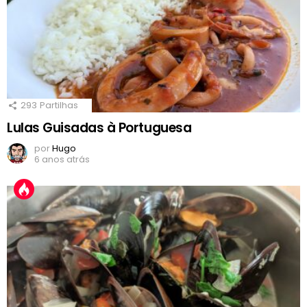
293
Partilhas
Lulas Guisadas à Portuguesa
por
Hugo
6 anos atrás