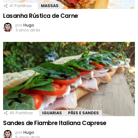
41
Partilhas
MASSAS
Lasanha Rústica de Carne
por
Hugo
3 anos atrás
45
Partilhas
IGUARIAS
PÃES E SANDES
Sandes de Fiambre Italiana Caprese
por
Hugo
5 anos atrás